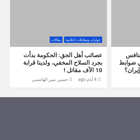
حوارات ومقابلات إعلامية
مقالات
تنافس
عصائب أهل الحق: الحكومة بدأت
ي ضوابط
بجرد السلاح المخفي، ولدينا قرابة
يران؟
10 الآف مقاتل !
4 أيام ago
حسين نمير الهاشمي