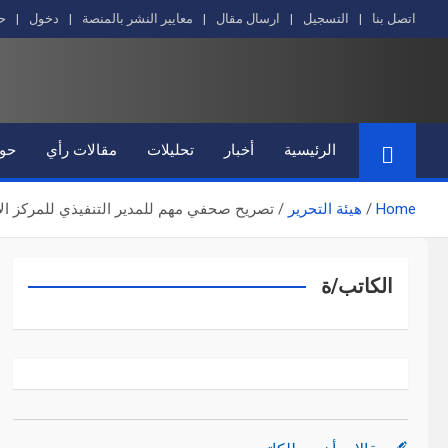
Ski
اتصل بنا
التسجيل
ارسال مقال
معايير النشر بالمنصة
دخول
ح
t
conten
الرئيسية
أخبار
تحليلات
مقالات رأي
حوا
Home
هيئة التحرير
تصريح صحفي مهم للمدير التنفيذي للمركز ال
الكاتب/ة