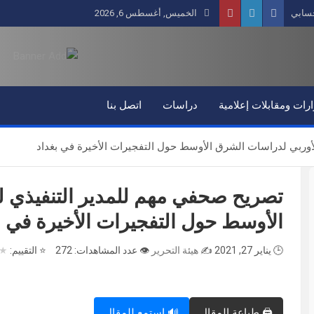
سابي
الخميس, أغسطس 6, 2026
رات ومقابلات إعلامية
دراسات
اتصل بنا
أوربي لدراسات الشرق الأوسط حول التفجيرات الأخيرة في بغداد
تصريح صحفي مهم للمدير التنفيذي ل
الأوسط حول التفجيرات الأخيرة في ب
🕒 يناير 27, 2021
✍️
هيئة التحرير
👁️ عدد المشاهدات: 272
⭐ التقييم:
★
🖨️ طباعة المقال
🔊 استمع للمقال