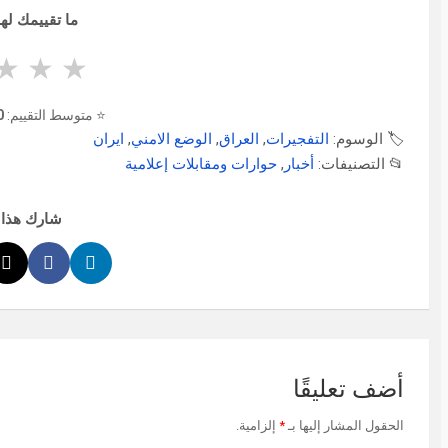
ما تقييمك لهذ
★
★
★
⭐ متوسط التقييم:
0
🏷️ الوسوم:
التفجيرات
,
العراق
,
الوضع الامني
,
ايران
📂 التصنيفات:
أخبار
,
حوارات ومقابلات إعلامية
شارك هذا 
أضف تعليقًا
الحقول المشار إليها بـ
*
إلزامية.