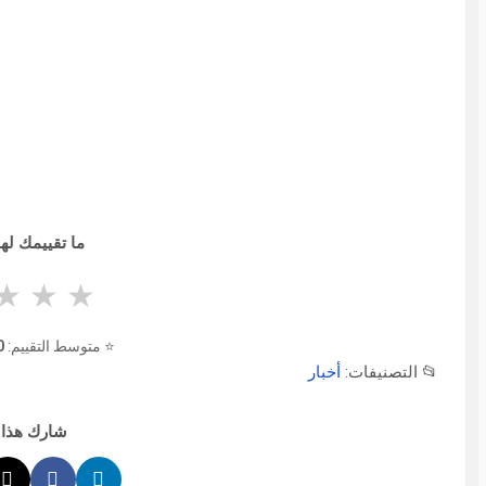
ما تقييمك لهذ
★
★
★
⭐ متوسط التقييم:
0
📂 التصنيفات:
أخبار
شارك هذا 