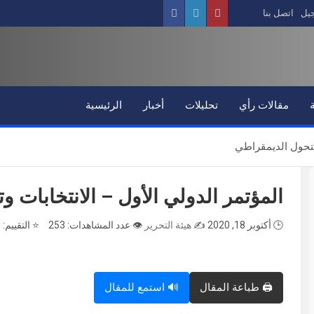
يل
اتصل بنا
مقالات رأي
تحليلات
أخبار
الرئيسية
التحول الديمقراطي
المؤتمر الدولي الأول – الانتخابات 
🕒 أكتوبر 18, 2020
✍️
هيئة التحرير
👁️ عدد المشاهدات: 253
⭐ التقييم:
★
🖨️ طباعة المقال
🔊 استمع للمقال