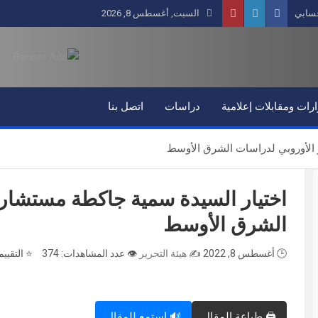
سابي
السبت, أغسطس 8, 2026
رات ومقابلات إعلامية
دراسات
اتصل بنا
 الأوروبي لدراسات الشرق الأوسط
اختيار السيدة سمية جاكطة مستشارة
الشرق الأوسط
🕒 أغسطس 8, 2022
✍️
هيئة التحرير
👁️ عدد المشاهدات: 374
⭐ التقييم
🖨️ طباعة المقال
🔊 استمع للمقال