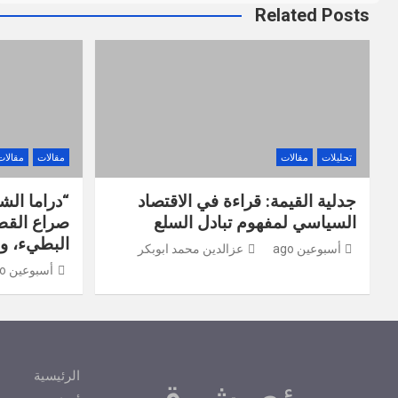
Related Posts
تحليلات
مقالات
مقالات
مقالات
جدلية القيمة: قراءة في الاقتصاد
“دراما الش
السياسي لمفهوم تبادل السلع
صراع القط
البطيء، وال
أسبوعين ago
عزالدين محمد ابوبكر
أسبوعين ago
الرئيسية