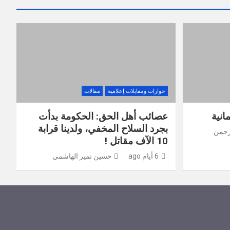
حوارات ومقابلات إعلامية
مقالات
انية
عصائب أهل الحق: الحكومة بدأت
بجرد السلاح المخفي، ولدينا قرابة
رحمن
10 الآف مقاتل !
6 أيام ago
حسين نمير الهاشمي