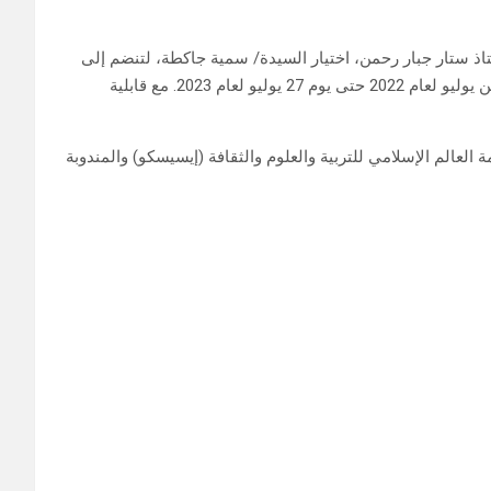
اذ ستار جبار رحمن، اختيار السيدة/ سمية جاكطة، لتنضم إلى
الهيئة الاستشارية للمركز، بحيث تمارس مهام منصبها منذ يوم 28 من يوليو لعام 2022 حتى يوم 27 يوليو لعام 2023. مع قابلية
عالم الإسلامي للتربية والعلوم والثقافة (إيسيسكو) والمندوبة