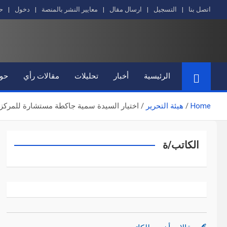
Ski
اتصل بنا
التسجيل
ارسال مقال
معايير النشر بالمنصة
دخول
ح
t
conten
الرئيسية
أخبار
تحليلات
مقالات رأي
حوا
Home
هيئة التحرير
اختيار السيدة سمية جاكطة مستشارة للمركز
الكاتب/ة