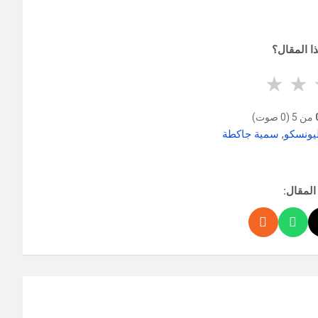
ا المقال؟
★
★
من 5 (0 صوت)
يونسكو
,
سمية جاكطة
المقال: