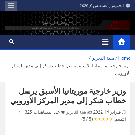
Ski
الخميس, أغسطس 6, 2026
t
conten
رؤى شرق أوسطية
منصة ثقافية فكرية تابعة للمركز الأوربي لدراسات الشرق الأوسط
Home
هيئة التحرير
وزير خارجية موريتانيا الأسبق يرسل خطاب شكر إلى مدير المركز
الأوروبي
وزير خارجية موريتانيا الأسبق يرسل
خطاب شكر إلى مدير المركز الأوروبي
🕒 فبراير 19, 2022
✍️
هيئة التحرير
👁️ عدد المشاهدات: 325
⭐
التقييم:
★
★
★
★
★
(5 / 5)