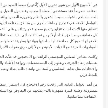
في الأسبوع الأول من شهر تشرين الأول (أكتوبر) سقط العديد من 
مختلفة خصوصاً عند مستشفى الجملة العصبية وعند مول النخيل وسا
الحماسة لدى الشباب بسبب الشعور بالظلم وضرورة الصمود والتصدي
التواصل الاجتماعي فتخرج جماعات أخرى من مناطق مختلفة لتأييد
تنطلق منها الاحتجاجات تتزايد وتصبح مصدر فخر وتنافس على الشجا
كل منطقة من مناطق بغداد أولاً، ومن ثم انتقلت الى بقية المح
الاحتجاج لتصبح كل محافظة لها ساحاتها وبياناتها وطريقة تعاملها 
المواجهات العنيفة مع القوات الأمنية وصولاً إلى حرق مقرات الأحز
وكانت مظاهر التضامن المجتمعي الرائعة مع المحتجين قد غذَّت ال
بعمليات إنقاذ الجرحى ونقلهم إلى المستشفيات، وتواجد الأطباء و
والاتحادات مثل نقابة المعلمين والمحامين واتحاد طلبة بغداد وبقية ا
للمتظاهرين.
من أهم العوامل الذاتية التي رفعت زخم الاحتجاج كان استمرار س
بمسؤولية وطنية كبيرة ممهورة بالدم تمنعهم من التفاوض مع السلط
الانتفاضة منذ بدايتها.