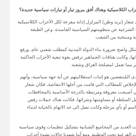
اب الكلاسيكية وهناك أفق ببروز تيار أو تيارات سياسية جديدة؟
ل شعار (نريد وطن) المزلزل إدانة مفزعة لكل الأحزاب الكلاسيكية
ب الشرعية عن منظومتهم السياسية الفاسدة، وعن الطبقة
ة ومنتخبة من الشعب.
شكل واضح ضرورة بناء الدولة المدنية كمطلب شعبي عام، ورفع
تها، وكانت هتافات الجماهير ترفض بقوة تبعية الأحزاب الحاكمة
كثر مما تعمل لمصلحة العراق وشعبه.
 المُنتفضين هو إثبات استقلاليتهم عن أية جهة سياسية، وأنهم
لإخلاص للمطالب التي قامت من أجلها الانتفاضة، فكان شعار
تي أصبحت معروفة ومرتبطة بالدرجة الأساسية بالمحافظات
قبل السلطة أو مساومتها وشرائها، فكانت هناك حملات رفض
م أو بأي مرحلة وكانت تصل الى حد الاتهام بالخيانة لدماء
دأت العديد من المجاميع الشبابية بتشكيل تنظيمات وقوى سياسية
ت الفرعية تحت الوطنية. ومع أننا شهدنا حالات نشوء أحزاب