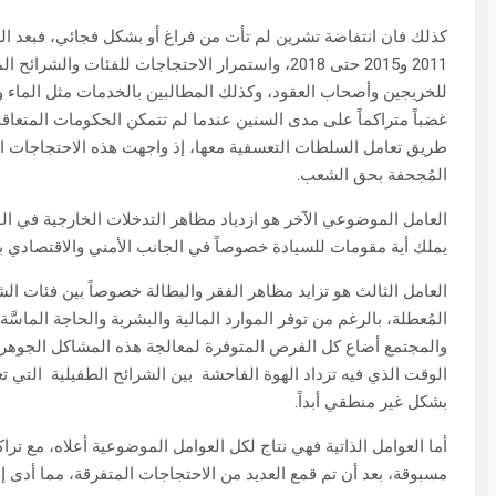
كذلك فان انتفاضة تشرين لم تأت من فراغ أو بشكل فجائي، فبعد ال
2011 و2015 حتى 2018، واستمرار الاحتجاجات للفئات 
للخريجين وأصحاب العقود، وكذلك المطالبين بالخدمات مثل الماء وا
غضباً متراكماً على مدى السنين عندما لم تتمكن الحكومات المتعاقب
طريق تعامل السلطات التعسفية معها، إذ واجهت هذه الاحتجاجات الو
المُجحفة بحق الشعب.
العامل الموضوعي الآخر هو ازدياد مظاهر التدخلات الخارجية في الق
يملك أية مقومات للسيادة خصوصاً في الجانب الأمني والاقتصادي ب
العامل الثالث هو تزايد مظاهر الفقر والبطالة خصوصاً بين فئات ا
المُعطلة، بالرغم من توفر الموارد المالية والبشرية والحاجة الماسّ
والمجتمع أضاع كل الفرص المتوفرة لمعالجة هذه المشاكل الجوهر
الوقت الذي فيه تزداد الهوة الفاحشة بين الشرائح الطفيلية التي 
بشكل غير منطقي أبداً.
أما العوامل الذاتية فهي نتاج لكل العوامل الموضوعية أعلاه، مع تر
مسبوقة، بعد أن تم قمع العديد من الاحتجاجات المتفرقة، مما أدى إل