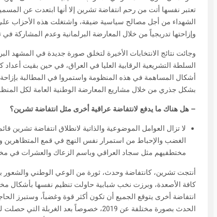
تعتبر نفسها أتت من رحم انتفاضة تشرين إلا أنها ابتعدت عن المسميا
الشهداء من أجل مصالح سياسية ضيقة، واشتغلت هذه الأحزاب على تط
وإزاحتها تدريجياً من خلال المعارضة البرلمانية وعدم المشاركة في
وجائت نتائج الانتخابات الأخيرة لتخلق صورة جديدة في المشهد البر
السلطة التشريعية الرقابية العليا في العراق، في حين بقيت أعداد 
أشكال المساهمة في هذه المنظومة واستمروا في المطالبة بإزاحة 
بشكل جذري من خلال مشاريع المعارضة الوطنية العامة لكل المنظومة
– هل هناك ما يدفع لانتفاضة عراقية أخرى مثل انتفاضة تشرين؟
لا تزال العوامل الموضوعية والذاتية لانطلاق انتفاضة تشرين قائم
الغضب والإحباط من استمرار نفس النهج في قمع المتظاهرين ومل
مختطفيهم مثل سجاد العراقي وباسم الزعاك والعشرات في مخ
أنتجت تشرين، كانتفاضة وحدث، ثورة من الوعي الوطني والشعور با
كافة الأصعدة، وبرزت نخب شبابية حاولت تنظيم نفسها بأشكال مخ
انتفاضة أخرى يتوقع الجميع أن تكون أكثر قوة وغضباً، وستبرز الحاجة
الحدث بصورة مختلفة عن 2019، خصوصاً بعد الغ