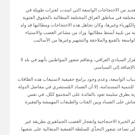
عديد من الاحتجاجات الواسعة التي امتدت لفترات طويلة في
والشرائح المختلفة في مناطق العراق المختلفة المطالبة بالحقوق الفئوية
لكهرباء وغيرها، وكان تجاهل هذه الاحتجاجات ومطالبها قد ولد
ة من تلبية أبسط مطالبها. وزاد من مشاعر الغضب والاستياء
اسعة بالقمع والملاحقة والتشهير وغيرها من الأساليب
رار السيادي العراقي، وتفاقم شعور المواطنين بأنهم في بلد لا
الإضافة إلى السياسي.
لشباب الواسعة، وعدم وجود برامج حقيقية لاستيعاب هذه الطاقات
َة للتنمية المستدامة، إلا أن الفساد المُستشري في مفاصل الدولة
ية بطرق سليمة تعود بالفائدة على المجتمع ككل، في نفس
تعتاش على الفساد وبين الفئات والطبقات المهمشة والفقيرة
اكم الخبرة الاحتجاجية وانفجار الغضب الجماهيري بطريقة غير
ى تصاعد شعور التحدِّي للسلطة القمعية المتعالية على شعبها .