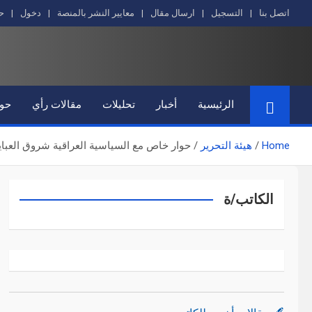
Ski
اتصل بنا
التسجيل
ارسال مقال
معايير النشر بالمنصة
دخول
ح
t
conten
الرئيسية
أخبار
تحليلات
مقالات رأي
حوا
Home
هيئة التحرير
حوار خاص مع السياسية العراقية شروق العباي
الكاتب/ة