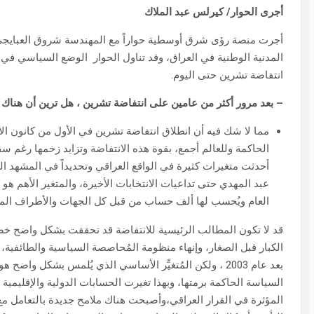
أجرى الحوار/ كيرلس عبد الملاك
أجرت منصة رؤى شرق أوسطية حواراً مع المهندسة شروق العبايجي، ا
المدنية الوطنية في العراق، وقد تناول الحوار الوضع السياسي في 
انتفاضة تشرين حتى اليوم.
–
بعد مرور أكثر من عامين على انتفاضة تشرين ، هل ترين أن هناك ن
الحاكمة وللعالم أجمع، بقوة هذه الانتفاضة وتزايد زخمها رغم سق
أحدثت متغيرات كثيرة في الواقع العراقي وتحديداً في المشهد ا
عبد المهدي حتى تداعيات الانتخابات الأخيرة، والمتغير الأهم 
العام ويُحسب لها ألف حساب من قبل كل الجهات والأطراف المعنية
قد لا تكون المطالب الرئيسية للانتفاضة قد تحققت بشكل واضح خصو
الكبار قبل الصغار، وإنهاء منظومة المُحاصصة السياسية والطائفية
بعد عام 2003 ، ولكن المُتغيِّر الأساسي الذي يُلمس بشكل
السياسة الحاكمة برمتها، وبهذا تغيرت الحسابات الدولية والإقليمي
المؤثرة في القرار العراقي،وأصبحت هناك ملامح جديدة بالتعامل مع 