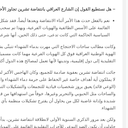
– هل نستطيع القول إن الشارع العراقي بانتفاضة تشرين تجاوز الأحز
نعم بالفعل حدث هذا الأمر أثناء الانتفاضة وبعدها أيضاً، فقد شك
القائمة على الأسس الطائفية والهويات الفرعية، وبهذا تم سح
السياسية الحاكمة التي كانت تدعى، حتى ذلك الحين، أنها شرعي
وكانت مطالب ساحات الاحتجاج التي مهرت بدماء الشهداء تتبنَّى ب
الهوية الوطنية العراقية فوق كل الهويات الفرعية مهما كانت مسميا
التقليدية إلى دول إقليمية، وتدينها لأنها تعمل لمصالح هذه الدول أ
جائت انتفاضة تشرين بعفوية صادمة للجميع، وكان الهاجس الأكبر لدى
لا يملكون أية أهداف خاصة غير الحفاظ على حرمة دماء الشهداء وا
(الوعي قائد) يعيق بروز شخصيات قيادية للتجمعات والتشكيلات ال
والساحات مثل الحبوبي والتحرير وغيرها، خوفاً من استهدافها من 
شديدة وإدانة غاضبة لكل من يحاول أن يقترح تشكيلات منظمة بأي اس
الشهداء.
ولكن بعد مرور الذكرى السنوية الأولى لانطلاقة انتفاضة تشرين، ب
حاولت أن تكون الضد النوعي للأحزاب التقليدية القائمة على الهويا