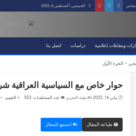
سابي
الخميس, أغسطس 6, 2026
رات ومقابلات إعلامية
دراسات
اتصل بنا
جي – الجزء الأول
حوار خاص مع السياسية العراقية شرو
🕒 يناير 16, 2022
✍️
هيئة التحرير
👁️ عدد المشاهدات: 353
⭐ التقييم:
★
🖨️ طباعة المقال
🔊 استمع للمقال