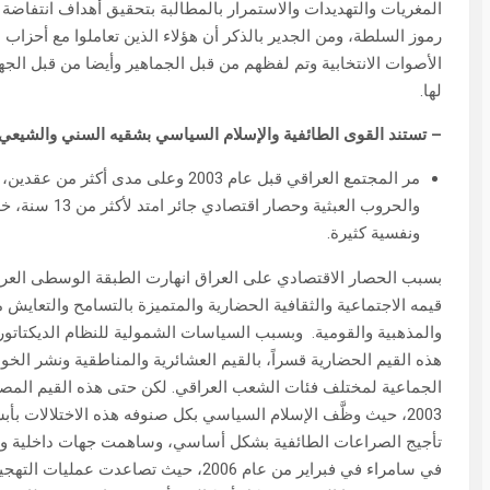
المغريات والتهديدات والاستمرار بالمطالبة بتحقيق أهداف انتفاضة
رموز السلطة، ومن الجدير بالذكر أن هؤلاء الذين تعاملوا مع أحز
الأصوات الانتخابية وتم لفظهم من قبل الجماهير وأيضا من قبل ال
لها.
–
تستند القوى الطائفية والإسلام السياسي بشقيه السني والشيعي
مر المجتمع العراقي قبل عام 2003 وعلى
والحروب العبث
ونفسية كثيرة.
بسبب الحصار الاقتصادي على العراق انهارت الطبقة الوسطى العراق
قيمه الاجتماعية والثقافية الحضارية والمتميزة بالتسامح والتعايش م
والمذهبية والقومية. وبسبب السياسات الشمولية للنظام الديكتاتو
هذه القيم الحضارية قسراً، بالقيم العشائرية والمناطقية ونشر الخ
الجماعية لمختلف فئات الشعب العراقي. لكن حتى هذه القيم المصط
2003، حيث وظَّف الإسلام السياسي بكل صنوفه هذه الاختلالات بأ
تأجيج الصراعات الطائفية بشكل أساسي، وساهمت جهات داخلية وخا
في سامراء في فبراير من عام 2006، حيث 