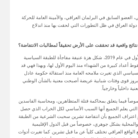
لعضو السابق في البرلمان العراقي، والأمينة العامة للحركة
دولة العراق في ظل التطورات التي لحقت بها منذ اندلاع
تائج واقعية قد تحققت على الأرض تحقيقاً لمطالبات الانتفاضة؟
مما لا شك فيه أن انطلاق انتفاضة تشرين في الأول من كانون الأول في عام 2019، شكل هزة عنيفة مفاجأة للطبقة السياسية
وط أعداد كبيرة من الشهداء منذ اليوم الأول لها، وبهذا فهي قد
لسياسي الذي تغيرت ملامحه العامة منذ استقالة حكومة عادل
هو بروز قوى وفئات شبابية عريضة أصبحت معنية بالشأن الوطني
 داخلياً وخارجياً.
صاً فيما يتعلق بمحاكمة قتلة المتظاهرين، ومحاسبة الفاسدين
، التي يعلم الجميع أنها السبب الأساسي لكل الخراب الذي حصل
 واضح هو اعتراف الجميع بأن انتفاضة تشرين سحبت الشرعية من الطبقة
ة والمحلية بشكل جوهري، خصوصاً من قبل الدول الإقليمية
الواقع العراقي تختلف كلياً عن ما قبل تشرين. كما تغيرت أدوات