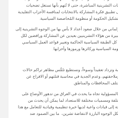
ت التشرينية المباشرة، حتى لا تُتهم بأنها تستغل تضحيات
بيق فكرة المشاركة بالانتخابات لمنافسة الأحزاب التقليدية
 تشكيل الحكومة أو منظومة المُحاصصة السياسية.
لماني من خلال صعود أعداد لا بأس بها من الوجوه التشرينية إلى
كبيرة من هؤلاء التشرينيين بعيدين عن المشاركة ورافضين لكل
كل الطبقة السياسية الحاكمة وتغيير قواعد العمل السياسي
 السياسية وركائزها ورموزها وأحزابها.
ة وتزداد تعقيداً وسوءاً، ونستطيع تلمُّس مظاهر تراكم حالات
احقتهم، وعدم الجدية في محاسبة قتلتهم أو الافراج عن
تلف المحافظات والمناطق.
لمسؤولية تجاه ما يحدث في العراق من تدهور الأوضاع على
تلفة ومسميات مختلفة للاستعداد لما يمكن أن يحدث من
 إلى قيادات واعية لديها خبرة تنظيمية وقيادية للتعامل مع هذا
ربلة التي حصلت لكل الوجوه البارزة لانتفاضة تشرين، ما بين الصمود ضد