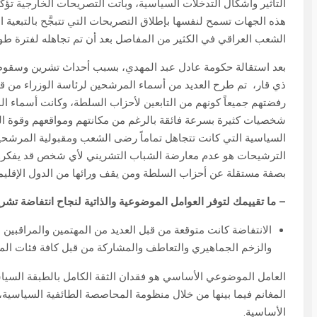
التأثير وأشكال التدخلات السياسية، وباتت التصريحات الخارجية تؤ
هذه الجهات تسمح لنفسها بإطلاق التصريحات التي تتبجَّح بالتبعية
الشعب العراقي في الكثير من المفاصل بعد أن تم تجاهله لفترة طوي
بعد استقالة حكومة عادل عبد المهدي، بسبب أحداث تشرين وسقوط
ذي قار، تم طرح العديد من أسماء المرشحين لرئاسة الوزراء من قبل 
رفضتهم جميعاً كونهم من التابعين لأحزاب السلطة، وكانت أسماء 
شخصيات كثيرة بسرعة فائقة بالرغم من مكانتهم ومواقعهم وقوة ال
السياسية التي كانت تتجاهل تماماً رضى الشعب ومقبولية المرشحين
الترشيحات هو عدم معارضة الشباب التشريني لأي شخص قد يفكرون
بصفة مستقلة عن أحزاب السلطة ومن يقف ورائها من الدول الإقليمية 
– ما تقييمك لتوفر العوامل الموضوعية والذاتية لنجاح انتفاضة تشري
الانتفاضة كانت متوقعة من قبل العديد من المهتمين والمراقبين
والزخم الجماهيري والتعاطف والمشاركة من قبل كافة فئات الم
العامل الموضوعي الأساسي هو فقدان الثقة الكامل بالطبقة السياسية
المغانم فيما بينها من خلال منظومة المحاصصة الطائفية السياسية
الأساسية.