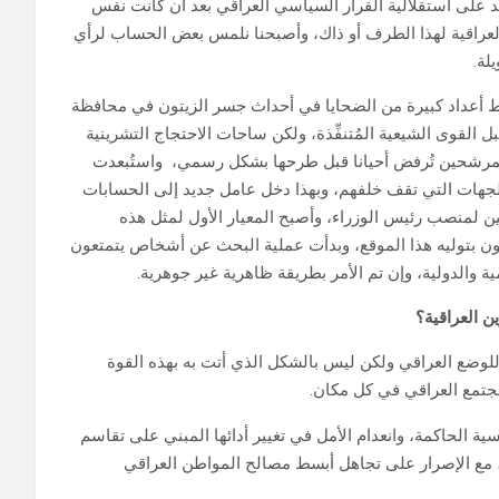
كد على استقلالية القرار السياسي العراقي بعد أن كانت نفس
 العراقية لهذا الطرف أو ذاك، وأصبحنا نلمس بعض الحساب لرأي
لة.
 أعداد كبيرة من الضحايا في أحداث جسر الزيتون في محافظة
القوى الشيعية المُتنفِّذة، ولكن ساحات الاحتجاج التشرينية
المرشحين تُرفض أحيانا قبل طرحها بشكل رسمي، واستُبعدت
جهات التي تقف خلفهم، وبهذا دخل عامل جديد إلى الحسابات
 لمنصب رئيس الوزراء، وأصبح المعيار الأول لمثل هذه
 بتوليه هذا الموقع، وبدأت عملية البحث عن أشخاص يتمتعون
والدولية، وإن تم الأمر بطريقة ظاهرية غير جوهرية.
ن العراقية؟
 للوضع العراقي ولكن ليس بالشكل الذي أتت به بهذه القوة
جتمع العراقي في كل مكان.
 الحاكمة، وانعدام الأمل في تغيير أدائها المبني على تقاسم
، مع الإصرار على تجاهل أبسط مصالح المواطن العراقي