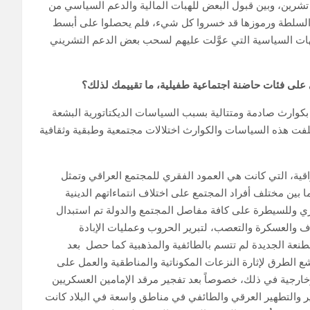
 تشرين، وبين قبول البعض للهبات المالية والدعم السياسي من
اب السلطة ورموزها قد خسروا كل شيء، فلم يحصلوا على أبسط
جهات السياسية التي عوَّلت عليهم لسحب بعض الدعم التشريني
 على فئات حاضنة اجتماعية طفيلية، ما تقييمك لذلك؟
 مدى أكثر من عقدين، بكوارث صادمة ومتتالية بسبب السياسات الديكتاتورية البشعة
ية وحصار اقتصادي جائر امتد لأكثر من 13 سنة، خلفت هذه السياسات والكوارث اختلالات مجتمعية وطبقية وثقافية
ية، التي كانت هي العمود الفقري للمجتمع العراقي وتمثل
ا بين مختلف أفراد المجتمع على اختلاف انتماءاتهم الدينية
ري وللسيطرة على كافة مفاصل المجتمع والدولة تم استبدال
وف والعسكرة والتعصب، لتبرير الحروب وعمليات الإبادة
نعة الجديدة لم تتسم بالطائفية والمذهبية كما حصل بعد
بشع الطرق لإثارة النزعات المكوناتية والمناطقية والعمل على
رجية في ذلك، خصوصاً بعد تفجير مرقد الإمامين العسكريين
تصاعدت عمليات التهجير والتطهير العرقي والطائفي في مناطق واسعة في البلاد كانت