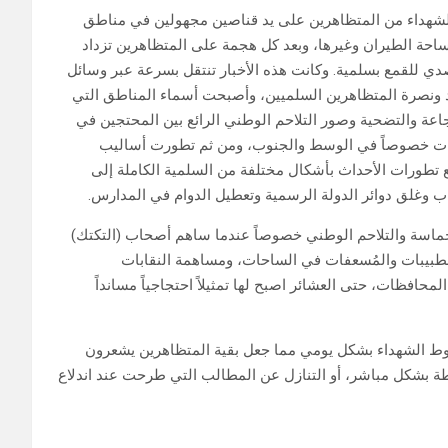
الشهداء من المتظاهرين على يد قناصين مجهولين في مناطق
حة الطيران وغيرها، وبعد كل هجمة على المتظاهرين تزداد
 للقمع بسلمية. وكانت هذه الأخبار تنتقل بسرعة عبر وسائل
 ونصرة المتظاهرين السلميين، وأصبحت أسماء المناطق التي
عة والتضحية وصور التلاحم الوطني الرائع بين المحتجين في
افظات خصوصاً في الوسط والجنوب، ومن ثم تطورت أساليب
مع تطورات الأحداث بأشكال مختلفة من السلمية الكاملة إلى
اب وغلق دوائر الدولة الرسمية وتعطيل الدوام في المدارس.
حماسة والتلاحم الوطني خصوصاً عندما ساهم أصحاب (التكتك)
الطبيبات والمُسعفات في الساحات، ومساهمة النقابات
لمحافظات، حتى العشائر اصبح لها تمثيلاً احتجاجياً مسانداً
قوط الشهداء بشكل يومي مما جعل بقية المتظاهرين يشعرون
ة بشكل مباشر، أو التنازل عن المطالب التي طرحت عند اندلاع