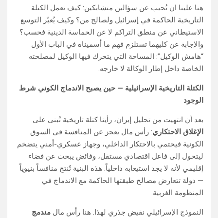
هنا علينا ان نُحيب عن سؤالين متشابكين: كيف تعمل الكتلة
التاريخية الحاكمة في إسرائيل ولصالح من؟ وكيف يُعبّر التوسع
الاستيطاني عن منطق التراكم لا عن الحماسة الدينية فحسب؟
والإجابة عن كليهما تستلزم فهم ما أسميناه في الباب الأول
“هامش الوكيل”: المساحة التي يتحرك فيها الوكيل لمصلحته
الخاصة داخل إطار الوكالة لا خارجه.
الكتلة التاريخية الإسرائيلية — حين يصبح الاندماج الكوني شرط
الوجود
بعد أن انتهيت من تحليل إيران، رأينا كتلة تاريخية تُبنى على
الإغلاق الاحتكاري
: رأس مال يعجز عن المنافسة في السوق
الكونية فيحتمي بالاحتكار الداخلي، وجهاز عسكري-أمني يتضخم
ليتحول إلى فاعل اقتصادي مستقل، وفائض يبحث عن فضاء
إقليمي لأنه لا يجد استيعابه داخلياً. هذه البنية تُنتج منافساً بنيوياً
— دولة تتعارض مصالح طبقتها الحاكمة مع الاندماج في
المنظومة الغربية.
النموذج الإسرائيلي نقيض جذري لهذا. هنا رأس مال
مندمج