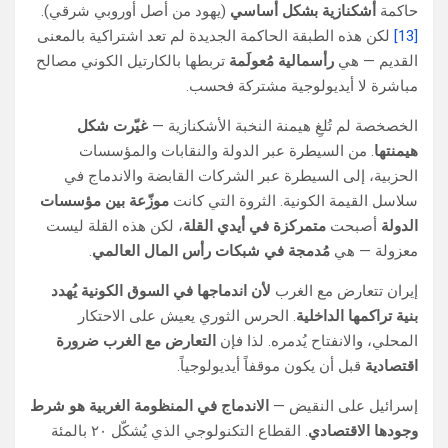
حاكمة
أشكنازية بشكل أساسي
(يهود من أصل أوروبي شرقي).
[13]
لكن هذه الطبقة الحاكمة الجديدة لم تعد اشتراكية بالمعنى
القديم — هي
رأسمالية مُعولَمة
تربطها بالكارتيل الكوني مصالح
مباشرة لا أيديولوجية مشتركة فحسب.
الخصخصة لم تُلغِ هيمنة النخبة الأشكنازية —
غيّرت شكل
هيمنتها
. من السيطرة عبر الدولة والنقابات والمؤسسات
الحزبية، إلى السيطرة عبر الشركات القابضة والاندماج في
سلاسل القيمة الكونية. الثروة التي كانت
موزّعة بين مؤسسات
الدولة
أصبحت
متمركزة في أيدي القلة
، لكن هذه القلة ليست
معزولة — هي
مُدمجة في شبكات رأس المال العالمي
.
إيران تتعارض مع الغرب
لأن اندماجها في السوق الكونية يُهدد
بنية تراكمها الداخلية
. الحرس الثوري يعيش على الاحتكار
المحلي، والانفتاح يُدمره. لذا فإن
التعارض مع الغرب ضرورة
اقتصادية
قبل أن يكون موقفاً أيديولوجياً.
إسرائيل على النقيض —
الاندماج في المنظومة الغربية هو شرط
وجودها الاقتصادي
. القطاع التكنولوجي الذي يُشكّل ٢٠ بالمئة