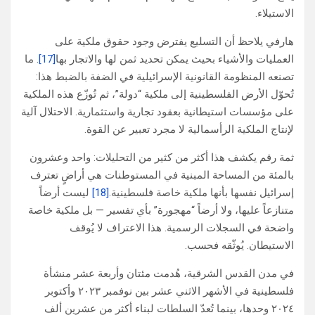
الاستيلاء.
هارفي يلاحظ أن التسليع يفترض وجود حقوق ملكية على
العمليات والأشياء بحيث يمكن تحديد ثمن لها والاتجار بها
[17]
. ما
تصنعه المنظومة القانونية الإسرائيلية في الضفة بالضبط هذا:
تُحوّل الأرض الفلسطينية إلى ملكية “دولة”، ثم تُوزّع هذه الملكية
على مؤسسات استيطانية بعقود تجارية واستثمارية. الاحتلال آلية
لإنتاج الملكية الرأسمالية لا مجرد تعبير عن القوة.
ثمة رقم يكشف هذا أكثر من كثير من التحليلات: واحد وعشرون
بالمئة من المساحة المبنية في المستوطنات هي أراضٍ تعترف
إسرائيل نفسها بأنها ملكية خاصة فلسطينية.
[18]
ليست أرضاً
متنازعاً عليها، ولا أرضاً “مهجورة” بأي تفسير — بل ملكية خاصة
واضحة في السجلات الرسمية. هذا الاعتراف لا يُوقف
الاستيطان. يُوثّقه فحسب.
في مدن القدس الشرقية، هُدمت مئتان وأربعة عشر منشأة
فلسطينية في الأشهر الاثني عشر بين نوفمبر ٢٠٢٣ وأكتوبر
٢٠٢٤ وحدها، بينما تُعدّ السلطات لبناء أكثر من عشرين ألف