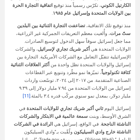
الكارتيل الكوني
، تكرّس رسمياً منذ توقيع
اتفاقية التجارة الحرة
بين الولايات المتحدة وإسرائيل عام ١٩٨٥
.
منذ توقيع تلك الاتفاقية،
تضاعفت التجارة الثنائية بين البلدين
ستّ مرات
، وأُلغيت معظم التعريفات الجمركية غير الزراعية،
مما جعل إسرائيل سوقاً سهل الدخول لتوسيع الصادرات.
الولايات المتحدة هي
أكبر شريك تجاري لإسرائيل
، والشركات
الإسرائيلية تتقبّل التعامل مع الشركات الأمريكية. التجارة بين
إسرائيل والولايات المتحدة تظل واحدة من
أكثر العلاقات الثنائية
كثافة تكنولوجياً
، تميّزها نمو مطّرد وتنويع عبر القطاعات
الصناعية المتقدمة. من ٢٠١٧ إلى ٢٠٢٤، توسّعت واردات
إسرائيل من الولايات المتحدة من ٧.٩٤ مليار دولار إلى ٩.٣٩
مليار دولار، بمعدل نمو سنوي مركّب قدره ٣.٤ بالمئة.
[11]
إسرائيل اليوم
ثاني أكبر شريك تجاري للولايات المتحدة
في
الشرق الأوسط، وبنت
سمعة عالمية في الابتكار والشركات
الناشئة الناجحة
. في الواقع، إسرائيل هي
الرائدة في الشركات
الناشئة خارج وادي السيليكون
ولُقّبت بـ”وادي السيليكون
الواصل” (
Silicon Wadi
). حسب موقع Trade.gov: “إسرائيل