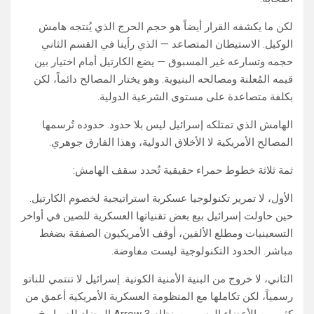
لكن ما يكشفه القرار أيضاً هو حجم الحرج الذي يُنتجه هامش
الوكيل. الاستيطان المتصاعد — الذي رأينا في القسم الثاني
حجمه وتسارعه غير المسبوق — يضع الكارتيل أمام اختيار بين
قيمه المُعلنة ومصالحه البنيوية. وهو يختار المصالح دائماً، لكن
بكلفة متصاعدة على مستوى الشرعية الدولية.
الهامش الذي تمتلكه إسرائيل ليس بلا حدود. حدوده تُرسمها
المصالح الأمريكية لا الأخلاق الدولية، وهذا الفارق جوهري.
ثمة ثلاثة خطوط حمراء حقيقية تُحدد سقف الهامش:
الأول، لا تمرير تكنولوجيا عسكرية استراتيجية لخصوم الكارتيل.
حين حاولت إسرائيل بيع بعض تقنياتها العسكرية للصين في أواخر
التسعينيات ومطلع الألفين، أوقف الأمريكيون الصفقة بضغط
مباشر. الحدود التكنولوجية ليست مفاوضة.
الثاني، لا خروج من البنية الأمنية الكونية. إسرائيل لا تنتمي للناتو
رسمياً، لكن تكاملها مع المنظومة العسكرية الأمريكية أعمق من