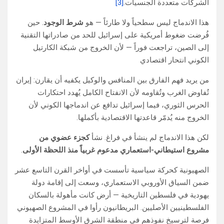
الشركات متعددة الجنسيات.
[3]
هذا الاندماج ليس سطحياً ولا طارئاً — هو
شرط الوجود
. حين
فُرضت ضغوط أمريكية على إسرائيل للحد من صادراتها التقنية
إلى الصين، تراجعت فوراً — لأن الخروج من شبكة الكارتيل
الكوني انتحار اقتصادي
من يريد فهم الفارق بين المنافس والوكيل يكفيه أن يقارن: إيران
تُفاوض الغرب وتُقاومه لأن الانفتاح الكامل يُهدد احتكارات
الحرس الثوري، فيما إسرائيل تدافع عن اندماجها الكوني لأن
الخروج منه يُدمّر قاعدتها الاقتصادية بأكملها.
لكن هذا الاندماج لم ينشأ في فراغ. نشأ
كجزء عضوي من
مشروع استيطاني-استعماري مدعوم غربياً منذ اللحظة الأولى
.
الصهيونية كحركة سياسية تأسست في أواخر القرن التاسع عشر
ضمن السياق الأوروبي الاستعماري، وسعت إلى إقامة دولة
يهودية في فلسطين التاريخية — أرض كانت مأهولة بالسكان
الفلسطينيين الأصليين. البريطانيون رأوا في المشروع الصهيوني
فرصة لترسيخ نفوذهم في منطقة الشرق الأوسط المتزايدة