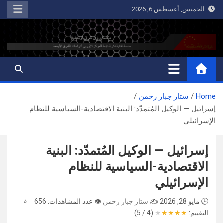
Ski
الخميس, أغسطس 6, 2026
t
conten
رؤى شرق أوسطية
منصة ثقافية فكرية تابعة للمركز الأوربي لدراسات الشرق الأوسط
Home
ستار جبار رحمن
إسرائيل — الوكيل المُتمدّد: البنية الاقتصادية-السياسية للنظام
الإسرائيلي
إسرائيل — الوكيل المُتمدّد: البنية
الاقتصادية-السياسية للنظام
الإسرائيلي
🕒 مايو 28, 2026
✍️
ستار جبار رحمن
👁️ عدد المشاهدات: 656
⭐
التقييم:
★
★
★
★
★
(4 / 5)