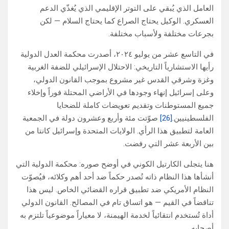
العامل الذي يُبقي على التوتر الإقليمي الذي يُغذّي الدعم
العسكري. الوكيل يحتاج الصراع كما يحتاج السلام — لكن
بجرعات مختلفة ولأسباب مختلفة.
في التاسع عشر من يوليو ٢٠٢٤، أصدرت محكمة العدل الدولية
رأيها الاستشارياً التاريخي: الاحتلال الإسرائيلي للضفة الغربية
وغزة وشرقي القدس غير مشروع بموجب القانون الدولي،
وعلى إسرائيل إنهاء وجودها في الأراضي المحتلة فوراً وإخلاء
جميع المستوطنات وتقديم تعويضات كاملة للضحايا
الفلسطينيين.
[26]
صوّتت مئة وأربع وعشرون دولة في الجمعية
العامة لتطبيق هذا الرأي. الولايات المتحدة وإسرائيل كانتا من
بين الأربعة عشر التي رفضت.
هنا يتجلى الكارتيل الكوني في أوضح صوره: محكمة الدولية التي
أنشأها هذا النظام ذاته تُصدر حكماً ضد أحد أهم وكلائه، فيُصوّت
النظام الأمريكي ضد تطبيق قراره القضائي الخاص. ليس هذا
تناقضاً في القيم — هو اتساق تام في المصالح. القانون الدولي
أداة تُستخدم انتقائياً لخدمة الهيمنة، لا معياراً موضوعياً تلتزم به
أصحابه.