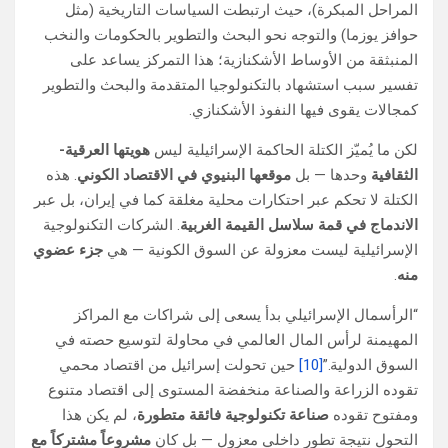
المراحل المبكرة)، حيث ارتبطت السياسات التاريخية (مثل
حوافز يوزما) والتوجه نحو البحث والتطوير بالحكومات والنخب
المنبثقة من الأوساط الأشكنازية؛ هذا التمركز يساعد على
تفسير سبب استشهاد بالتكنولوجيا المتقدمة والبحث والتطوير
كمجالات يقوى فيها النفوذ الأشكنازي.
لكن ما يُميّز الكتلة الحاكمة الإسرائيلية ليس
هويتها العرقية-
الثقافية
وحدها — بل
موقعها البنيوي في الاقتصاد الكوني
. هذه
الكتلة لا تحكم عبر احتكارات محلية مغلقة كما في إيران، بل عبر
الاندماج في قمة سلاسل القيمة الغربية
. الشركات التكنولوجية
الإسرائيلية ليست معزولة عن السوق الكونية — هي
جزء عضوي
منه
.
“الرأسمال الإسرائيلي بدأ يسعى إلى شراكات مع المراكز
المهيمنة لرأس المال العالمي في محاولة لتوسيع حصته في
السوق الدولية.”
[10]
حين تحولت إسرائيل من اقتصاد محمي
تقوده الزراعة والصناعة منخفضة المستوى إلى اقتصاد متنوع
ومفتوح تقوده
صناعة تكنولوجية فائقة متطورة
، لم يكن هذا
التحول نتيجة تطور داخلي معزول — بل كان
مشروعاً مشتركاً مع