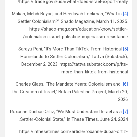
https://itrade.gov.il/usa/what-does-israel-export-really/
Makan, Mehdi Beyad, and Heedayah Lockman, “What is
[4]
Settler Colonialism?” Shado Magazine, March 11, 2025.
https://shado-mag.com/education/know/settler-
colonialism-israel-palestine-imperialism-resistance/
Sarayu Pani, “It’s More Than TikTok: From Historical
[5]
Homelands to Settler Colonialism,” Tattva (Substack),
December 2, 2023. https://tattva.substack.com/p/its-
more-than-tiktok-from-historical
Charles Glass, “The Mandate Years: Colonialism and
[6]
the Creation of Israel,” Britain Palestine Project, March 20,
2026
Roxanne Dunbar-Ortiz, “We Must Understand Israel as a
[7]
Settler-Colonial State,” In These Times, June 24, 2024.
https://inthesetimes.com/article/roxanne-dubar-ortiz-