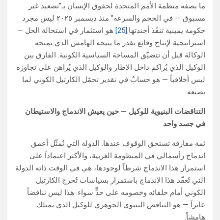
ما يصفه منظمة الأمم المتحدة لحقوق الإنسان بـ”تصعيد غير
مسبوق — في الحجم والسرعة” منذ ديسمبر ٢٠٢٥ ليس مجرد
حكومة يمينية تنفّذ أجندتها.
[25]
هو استثمار في استحالة الحل —
استراتيجية لإنتاج وقائع بقدر ما يتيحه الهامش الذي تمنحه
الوكالة قبل أن تتضيّق المساحة السياسية الكونية. الفارق بين
الوكيل الذي يُراكم داخل الإطار والوكيل الذي يُراهن على تجاوزه
ليس أخلاقياً — هو حسابٌ في تقدير تحمّل الكارتيل الكوني لما
يصنعه.
التناقضات البنيوية للوكيل — حين يعيش الاندماج والاستيطان
في جسد واحد
ثمة مفارقة تستحق الوقوف عندها. الدولة التي تُمثّل أعمق
اندماج رأسمالي في المنظومة الغربية، والأكثر اعتماداً على
استمرار هذا الاندماج شرطاً لوجودها، هي في الوقت ذاته الدولة
التي تُعقّد هذا الاندماج باستمرار بسياسات تُحرج الكارتيل
الكوني أمام حلفائه وخصومه على حدٍّ سواء. هذا ليس تناقضاً
عابراً — هو التناقض البنيوي الجوهري للوكيل الذي يمتلك
هامشاً.