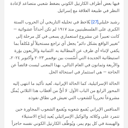
فيها بعض أطراف الكارتيل الكوني بضغط شعبي متصاعد لإعادة
النظر في طبيعة العلاقة مع إسرائيل.
رشيد خليلي
[27]
يُلاحظ في تحليله التاريخي أن الحروب الستة
الكبرى على الفلسطينيين منذ ١٩١٧ لم تكن أحداثاً عشوائية —
كانت تعبيراً عن مشروع استعماري يسعى في كل مرحلة إلى
“تغيير الواقع بشكل دائم” يجعل أي تراجع مستحيلاً أو مُكلفاً بما
يكفي لإثناء أي طرف عن المطالبة به. الثمانية والأربعون بؤرة
استيطانية الجديدة التي أُسّست بين نوفمبر ٢٠٢٣ وأكتوبر ٢٠٢٤،
والأربعة وثمانون في العام التالي، بهذا المعنى ليست فائضاً عن
الحاجة — هي استثمار في استحالة الحل.
الحالة الإسرائيلية، كما الحالة الإيرانية، تُعيد تأكيد ما انتهى إليه
المحور الرابع من الباب الأول: لا أيٌّ من أقطاب هذا الثلاثي يُمثّل
مشروعاً تحررياً للشعوب التي تعيش في نطاق نفوذه.
المنافس الإيراني يُقمع شعوبه ويُقمع الشعوب المجاورة حين
تتمرد على وكلائه. والوكيل الإسرائيلي يُعيد إنتاج الاستيلاء
والهيمنة في كل يوم يمر، ويُوظّف الكارتيل الكوني نفسه حاجزاً