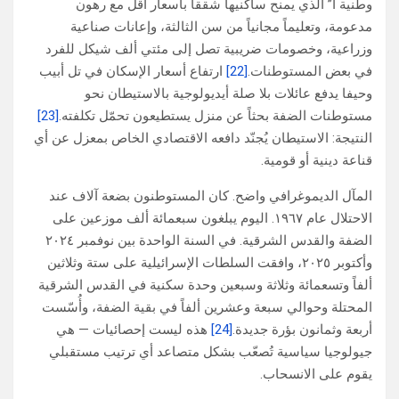
وطنية أ” الذي يمنح ساكنيها شققاً بأسعار أقل مع رهون
مدعومة، وتعليماً مجانياً من سن الثالثة، وإعانات صناعية
وزراعية، وخصومات ضريبية تصل إلى مئتي ألف شيكل للفرد
في بعض المستوطنات.
[22]
ارتفاع أسعار الإسكان في تل أبيب
وحيفا يدفع عائلات بلا صلة أيديولوجية بالاستيطان نحو
مستوطنات الضفة بحثاً عن منزل يستطيعون تحمّل تكلفته.
[23]
النتيجة: الاستيطان يُجنّد دافعه الاقتصادي الخاص بمعزل عن أي
قناعة دينية أو قومية.
المآل الديموغرافي واضح. كان المستوطنون بضعة آلاف عند
الاحتلال عام ١٩٦٧. اليوم يبلغون سبعمائة ألف موزعين على
الضفة والقدس الشرقية. في السنة الواحدة بين نوفمبر ٢٠٢٤
وأكتوبر ٢٠٢٥، وافقت السلطات الإسرائيلية على ستة وثلاثين
ألفاً وتسعمائة وثلاثة وسبعين وحدة سكنية في القدس الشرقية
المحتلة وحوالي سبعة وعشرين ألفاً في بقية الضفة، وأُسّست
أربعة وثمانون بؤرة جديدة.
[24]
هذه ليست إحصائيات — هي
جيولوجيا سياسية تُصعّب بشكل متصاعد أي ترتيب مستقبلي
يقوم على الانسحاب.