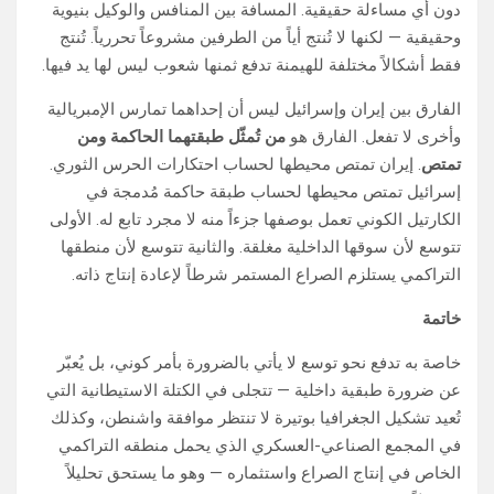
دون أي مساءلة حقيقية. المسافة بين المنافس والوكيل بنيوية
وحقيقية — لكنها لا تُنتج أياً من الطرفين مشروعاً تحررياً. تُنتج
فقط أشكالاً مختلفة للهيمنة تدفع ثمنها شعوب ليس لها يد فيها.
الفارق بين إيران وإسرائيل ليس أن إحداهما تمارس الإمبريالية
وأخرى لا تفعل. الفارق هو
من تُمثّل طبقتهما الحاكمة ومن
تمتص
. إيران تمتص محيطها لحساب احتكارات الحرس الثوري.
إسرائيل تمتص محيطها لحساب طبقة حاكمة مُدمجة في
الكارتيل الكوني تعمل بوصفها جزءاً منه لا مجرد تابع له. الأولى
تتوسع لأن سوقها الداخلية مغلقة. والثانية تتوسع لأن منطقها
التراكمي يستلزم الصراع المستمر شرطاً لإعادة إنتاج ذاته.
خاتمة
خاصة به تدفع نحو توسع لا يأتي بالضرورة بأمر كوني، بل يُعبّر
عن ضرورة طبقية داخلية — تتجلى في الكتلة الاستيطانية التي
تُعيد تشكيل الجغرافيا بوتيرة لا تنتظر موافقة واشنطن، وكذلك
في المجمع الصناعي-العسكري الذي يحمل منطقه التراكمي
الخاص في إنتاج الصراع واستثماره — وهو ما يستحق تحليلاً