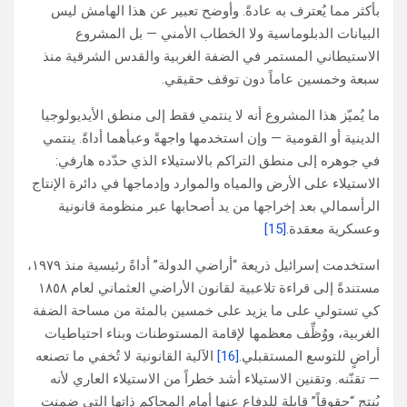
بأكثر مما يُعترف به عادةً. وأوضح تعبير عن هذا الهامش ليس
البيانات الدبلوماسية ولا الخطاب الأمني — بل المشروع
الاستيطاني المستمر في الضفة الغربية والقدس الشرقية منذ
سبعة وخمسين عاماً دون توقف حقيقي.
ما يُميّز هذا المشروع أنه لا ينتمي فقط إلى منطق الأيديولوجيا
الدينية أو القومية — وإن استخدمها واجهةً وعبأهما أداةً. ينتمي
في جوهره إلى منطق التراكم بالاستيلاء الذي حدّده هارفي:
الاستيلاء على الأرض والمياه والموارد وإدماجها في دائرة الإنتاج
الرأسمالي بعد إخراجها من يد أصحابها عبر منظومة قانونية
وعسكرية معقدة.
[15]
استخدمت إسرائيل ذريعة “أراضي الدولة” أداةً رئيسية منذ ١٩٧٩،
مستندةً إلى قراءة تلاعبية لقانون الأراضي العثماني لعام ١٨٥٨
كي تستولي على ما يزيد على خمسين بالمئة من مساحة الضفة
الغربية، ووُظِّف معظمها لإقامة المستوطنات وبناء احتياطيات
أراضٍ للتوسع المستقبلي.
[16]
الآلية القانونية لا تُخفي ما تصنعه
— تقنّنه. وتقنين الاستيلاء أشد خطراً من الاستيلاء العاري لأنه
يُنتج “حقوقاً” قابلة للدفاع عنها أمام المحاكم ذاتها التي ضمنت