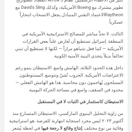
كثير من الأعضاء الرسميين. نظام Arrow 3 المضاد للصواريخ
تطوير مشترك مع Boeing الأمريكية، وكذلك David’s Sling مع
Raytheonالاعتماد التقني المتبادل يجعل الانسحاب انتحاراً
عسكرياً.
الثالث، لا تحدٍّ مباشر للمصالح الاستراتيجية الأمريكية في
المنطقة. إسرائيل تستطيع أن تُعارض علناً بعض القرارات
الأمريكية — كما فعل نتنياهو مراراً — لكنها لا تستطيع أن تبني
تحالفاً بديلاً يتحدى البنية الأمنية الكونية.
داخل هذه الحدود الثلاثة، الهامش واسع. الاستيطان ينمو رغم
الاعتراضات الأمريكية. الحروب تُشنّ وتتوسع. المستوطنون
المسلحون يُهاجمون دون محاسبة. هذا هو الهامش الفعلي —
محدود في السقف، واسع في مساحة الحركة اليومية.
الاستيطان كاستثمار في الثبات لا في المستقبل
من زاوية التحليل البنيوي الماركسي، الاستيطان المتسارع منذ
أكتوبر ٢٠٢٣ ليس مجرد استجابة انتهازية للفرصة. هو استراتيجية
وقائية من نوع مختلف:
إنتاج وقائع لا رجعة فيها
في لحظة يُشعر