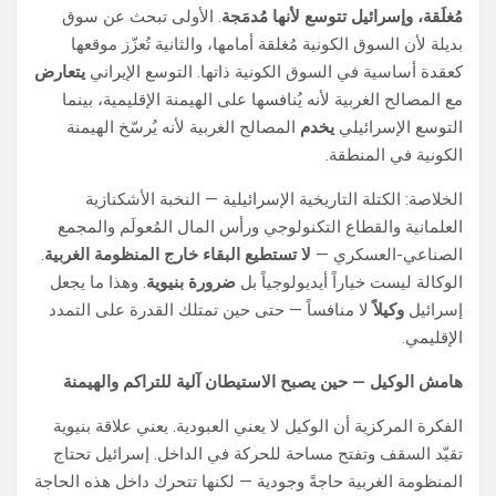
مُغلَقة، وإسرائيل تتوسع لأنها مُدمَجة
. الأولى تبحث عن سوق
بديلة لأن السوق الكونية مُغلقة أمامها، والثانية تُعزّز موقعها
كعقدة أساسية في السوق الكونية ذاتها. التوسع الإيراني
يتعارض
مع المصالح الغربية لأنه يُنافسها على الهيمنة الإقليمية، بينما
التوسع الإسرائيلي
يخدم
المصالح الغربية لأنه يُرسّخ الهيمنة
الكونية في المنطقة.
الخلاصة: الكتلة التاريخية الإسرائيلية — النخبة الأشكنازية
العلمانية والقطاع التكنولوجي ورأس المال المُعولَم والمجمع
الصناعي-العسكري —
لا تستطيع البقاء خارج المنظومة الغربية
.
الوكالة ليست خياراً أيديولوجياً بل
ضرورة بنيوية
. وهذا ما يجعل
إسرائيل
وكيلاً
لا منافساً — حتى حين تمتلك القدرة على التمدد
الإقليمي.
هامش الوكيل — حين يصبح الاستيطان آلية للتراكم والهيمنة
الفكرة المركزية أن الوكيل لا يعني العبودية. يعني علاقة بنيوية
تقيّد السقف وتفتح مساحة للحركة في الداخل. إسرائيل تحتاج
المنظومة الغربية حاجةً وجودية — لكنها تتحرك داخل هذه الحاجة