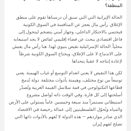
المنطقة؟
الحالة الإيرانية التي التي سبق أن درسناها تقوم على منطق
الإغلاق: رأس مال يعجز عن المنافسة في السوق الكونية
فيحتمي بالاحتكار الداخلي، وجهاز أمني يتضخم ليتحول إلى
فاعل اقتصادي يبحث عن فضاء إقليمي لفائض لا يجد استيعابه
محلياً. الحالة الإسرائيلية نقيض بنيوي لهذا. هنا رأس مال يعيش
على الاندماج لا على الإغلاق، ويحتاج السوق الكونية شرطاً
لإعادة إنتاجه لا عقبةً يتحداها.
لكن هذا النقيض لا يعني انعدام التوسع أو غياب الهيمنة. يعني
توسعاً من نوع مختلف، وهيمنة بأدوات مختلفة. دولة تُدمج
قطاعها التكنولوجي في قمة سلاسل القيمة الغربية وتُصدّر
أسلحتها إلى كل قارة، وفي الوقت ذاته تُواصل مشروع
استيطاني مستمراً منذ سبعة وخمسين عاماً يستولي على الأرض
والمياه ويُحوّل الفلسطينيين إلى عمالة رخيصة في الاقتصاد
الذي صادر مواردهم — هذه الدولة لا تُفهم بالأدوات ذاتها التي
تصلح لفهم إيران.