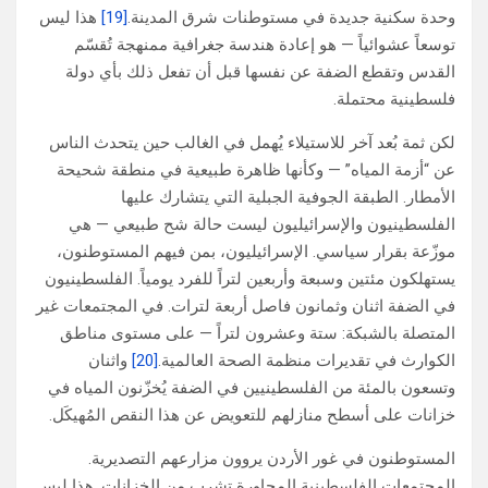
وحدة سكنية جديدة في مستوطنات شرق المدينة.
[19]
هذا ليس
توسعاً عشوائياً — هو إعادة هندسة جغرافية ممنهجة تُقسّم
القدس وتقطع الضفة عن نفسها قبل أن تفعل ذلك بأي دولة
فلسطينية محتملة.
لكن ثمة بُعد آخر للاستيلاء يُهمل في الغالب حين يتحدث الناس
عن “أزمة المياه” — وكأنها ظاهرة طبيعية في منطقة شحيحة
الأمطار. الطبقة الجوفية الجبلية التي يتشارك عليها
الفلسطينيون والإسرائيليون ليست حالة شح طبيعي — هي
موزّعة بقرار سياسي. الإسرائيليون، بمن فيهم المستوطنون،
يستهلكون مئتين وسبعة وأربعين لتراً للفرد يومياً. الفلسطينيون
في الضفة اثنان وثمانون فاصل أربعة لترات. في المجتمعات غير
المتصلة بالشبكة: ستة وعشرون لتراً — على مستوى مناطق
الكوارث في تقديرات منظمة الصحة العالمية.
[20]
واثنان
وتسعون بالمئة من الفلسطينيين في الضفة يُخزّنون المياه في
خزانات على أسطح منازلهم للتعويض عن هذا النقص المُهيكَل.
المستوطنون في غور الأردن يروون مزارعهم التصديرية.
المجتمعات الفلسطينية المجاورة تشرب من الخزانات. هذا ليس