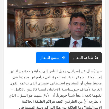
🖨️ طباعة المقال
🔊 استمع للمقال
حين يُسأل عن إسرائيل، يميل الناس إلى إجابة واحدة من اثنتين.
إما الدولة الديمقراطية المحاصرة التي تدافع عن وجودها في
محيط معادٍ، أو المشروع استيطاني عنصري الذي تدعمه القوى
الغربية لأهداف جيوسياسية. الإجابتان ليستا كاذبتين بالكامل —
لكنهما تُغفلان معاً شيئاً جوهرياً: أن الأدق منهما هو السؤال الذي
لا يطرحه أيٌّ من الطرفين.
كيف تتراكم الطبقة الحاكمة
الإسرائيلية؟ وما العلاقة بين هذا التراكم وبنية الهيمنة في