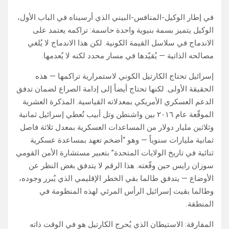
في إطار الوكيل-المنافس-البيني الذي أرسيناه في الباب الأول،
الوكيل يتميز بسمة بنيوية واحدة حاسمة: تراكمه يعتمد على
الاندماج في سلاسل القيمة الكونية. لكن هذا الاندماج لا يُلغي
مصالحه الذاتية — يُقيّدها في مسار محدد لكنه لا يُعدمها.
إسرائيل تحتاج الكارتيل الكوني لاستمرارية تراكمها — هذه
الحقيقة الأولى. لكنها تحتاج أيضاً إلى إدامة الصراع لضمان تدفق
الدعم العسكري الأمريكي بمعدلاته القياسية. المذكرة العشرية
الموقّعة عام ٢٠١٦ بين واشنطن وتل أبيب تُعطي إسرائيل ثمانية
وثلاثين مليار دولار من المساعدات العسكرية بمعدل ثلاثة فاصل
ثمانية مليارات سنوياً — وهو “أضخم تعهد بمساعدة عسكرية
ثنائية في تاريخ الولايات المتحدة” بتعبير مستشارة الأمن القومي
سوزان رايس حين وقّعته. هذا الرقم لا يتدفق بغض النظر عن
الأوضاع — يتدفق طالما بقي الخطر الإقليمي الذي يُبرر وجوده،
وطالما بقيت إسرائيل الرأس المرئي لهذه المنظومة في
المنطقة.
المفارقة: الاستيطان الذي يُحرج الكارتيل هو في الوقت ذاته