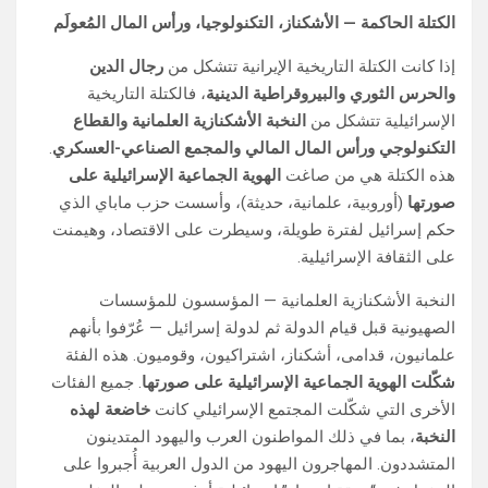
الكتلة الحاكمة — الأشكناز، التكنولوجيا، ورأس المال المُعولَم
إذا كانت الكتلة التاريخية الإيرانية تتشكل من
رجال الدين
والحرس الثوري والبيروقراطية الدينية
، فالكتلة التاريخية
الإسرائيلية تتشكل من
النخبة الأشكنازية العلمانية والقطاع
التكنولوجي ورأس المال المالي والمجمع الصناعي-العسكري
.
هذه الكتلة هي من صاغت
الهوية الجماعية الإسرائيلية على
صورتها
(أوروبية، علمانية، حديثة)، وأسست حزب ماباي الذي
حكم إسرائيل لفترة طويلة، وسيطرت على الاقتصاد، وهيمنت
على الثقافة الإسرائيلية.
النخبة الأشكنازية العلمانية — المؤسسون للمؤسسات
الصهيونية قبل قيام الدولة ثم لدولة إسرائيل — عُرّفوا بأنهم
علمانيون، قدامى، أشكناز، اشتراكيون، وقوميون. هذه الفئة
شكّلت الهوية الجماعية الإسرائيلية على صورتها
. جميع الفئات
الأخرى التي شكّلت المجتمع الإسرائيلي كانت
خاضعة لهذه
النخبة
، بما في ذلك المواطنون العرب واليهود المتدينون
المتشددون. المهاجرون اليهود من الدول العربية أُجبروا على