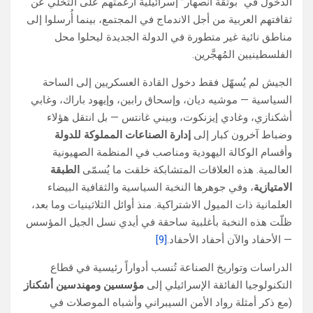
الدخول في “بوتقة انصهار” إسرائيلية أرغمتهم على التخلي عن
ثقافتهم العربية من أجل الاندماج في المجتمع، بينما أُرسلوا إلى
مناطق نائية غير متطورة في الدولة الجديدة ليحلوا محل
الفلسطينيين المُهجَّرين.
الجيش لم يُسهّل فقط دخول القادة العسكريين إلى الساحة
السياسية — موشيه ديان، وإسحاق رابين، وإيهود باراك، وغابي
أشكنازي، وغادي إيزنكوت، وبيني غانتس — بل انتقل هؤلاء
وضباط آخرون كبار إلى
إدارة الصناعات المملوكة للدولة
وأقسام الوكالة اليهودية ومناصب في المنظمة الصهيونية
العالمية. هذه العلاقات المتشابكة خلقت ما يُسمّى
الطبقة
الامتيازية
، وفي جوهرها النخبة السياسية والثقافية البيضاء
العلمانية ذات الميول الاشتراكية. منذ أوائل الثلاثينيات وما بعد،
ظلّت هذه النخبة بأغلبية ساحقة في أيدي نسل الجيل المؤسس
— الأحفاد والآن أحفاد الأحفاد.
[9]
الدراسات وتواريخ الصناعة تُنسب أدواراً رئيسية في قطاع
التكنولوجيا الفائقة الإسرائيلي إلى
مؤسسين ومهندسين أشكناز
(مع ذكر أمثلة رواد الأمن السيبراني وأشباه الموصلات في