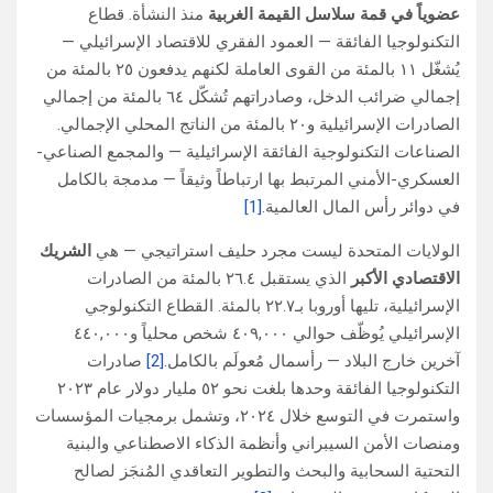
عضوياً في قمة سلاسل القيمة الغربية
منذ النشأة. قطاع
التكنولوجيا الفائقة — العمود الفقري للاقتصاد الإسرائيلي —
يُشغّل ١١ بالمئة من القوى العاملة لكنهم يدفعون ٢٥ بالمئة من
إجمالي ضرائب الدخل، وصادراتهم تُشكّل ٦٤ بالمئة من إجمالي
الصادرات الإسرائيلية و٢٠ بالمئة من الناتج المحلي الإجمالي.
الصناعات التكنولوجية الفائقة الإسرائيلية — والمجمع الصناعي-
العسكري-الأمني المرتبط بها ارتباطاً وثيقاً — مدمجة بالكامل
في دوائر رأس المال العالمية.
[1]
الولايات المتحدة ليست مجرد حليف استراتيجي — هي
الشريك
الاقتصادي الأكبر
الذي يستقبل ٢٦.٤ بالمئة من الصادرات
الإسرائيلية، تليها أوروبا بـ٢٢.٧ بالمئة. القطاع التكنولوجي
الإسرائيلي يُوظّف حوالي ٤٠٩,٠٠٠ شخص محلياً و٤٤٠,٠٠٠
آخرين خارج البلاد — رأسمال مُعولَم بالكامل.
[2]
صادرات
التكنولوجيا الفائقة وحدها بلغت نحو ٥٢ مليار دولار عام ٢٠٢٣
واستمرت في التوسع خلال ٢٠٢٤، وتشمل برمجيات المؤسسات
ومنصات الأمن السيبراني وأنظمة الذكاء الاصطناعي والبنية
التحتية السحابية والبحث والتطوير التعاقدي المُنجَز لصالح