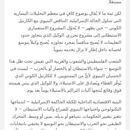
مستقلاً.
لكن ثمة ما لا يُقال بوضوح كافٍ في معظم التحليلات اليسارية
التي تتناول الحالة الإسرائيلية: التناقض البنيوي مع الكارتيل
الكوني — حين يظهر — لا يُحوّل المشروع الاستعماري
الاستيطاني إلى مشروع تحرري. الوكيل الذي يتجاوز حدود
التعليمات لا يُصبح منافساً بمجرد تجاوزه. يُصبح وكيلاً يتوسع
لحسابه داخل إطار لا يزال يخدمه بنيوياً.
الشعب الفلسطيني والشعوب والعربية التي تعيش تحت ظل هذا
التوسع — سواء بالاستيطان أو بالحصار أو بالحرب — ليست في
الحسبان البنيوي لأيٍّ من المستويين. لا للكارتيل الكوني الذي
يُوفّر الغطاء ويُصادق على الاستيلاء، ولا للوكيل الذي يبني هيمنته
فوق وقائع تُنتجها آليات التراكم بالاستيلاء يوماً بعد يوم.
البنية الاقتصادية الداخلية للكتلة الحاكمة الإسرائيلية — اندماجها
التكنولوجي واحتياجها البنيوي للصراع وآليات الاستيطان — لا
تتغير بتغيير الحكومات. نتنياهو أو بديله، يمين أو وسط، المحرك
الطبقي نحو الحرب والاستيطان نحو التوسع لا يختفي بانتخابات.