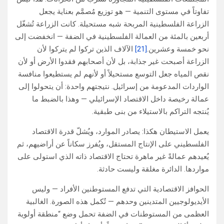
تفاوتاً في مستوى التنمية — هو توزيع مُصمَّم بعناية يجعل
الزراعة الفلسطينية المربحة شبه مستحيلة. كانت الزراعة تُشغّل
أربعين بالمئة من العمالة الفلسطينية في الضفة — انخفضت إلى
نحو خمسة وعشرين.
[21]
الآلاف الذين تركوا لم يتركوا لأن
الزراعة أصبحت غير جذابة، بل لأن أصحابهم فقدوا الأرض أو لأن
نقص المياه جعل التوسع مستحيلاً أو لأنهم لم يستطيعوا منافسة
الواردات المدعومة من إسرائيل. نتيجتهم واحدة: أن يتحولوا إلى
عمالة رخيصة داخل الاقتصاد الإسرائيلي — وهذا بالضبط ما
يُنتجه التراكم بالاستيلاء من بنى طبقية.
يعمل الاستيطان هكذا: يصادر الموارد، ويُشلّ قدرة الاقتصاد
الفلسطيني على الإنتاج المستقل، ويُفرز سكاناً عن أراضيهم، ثم
يُعيدهم عمالةً غير ماهرة تحتاج الاقتصاد ذاته الذي استولى على
مواردها. الدائرة مغلقة وليست حادثة.
الحوافز الاقتصادية التي تدفع المستوطنين الأفراد — وليس
الأيديولوجيين المتدينين وحدهم — تُكمل هذه الصورة. الغالبية
العظمى من المستوطنات في الضفة تحمل وضع “منطقة أولوية