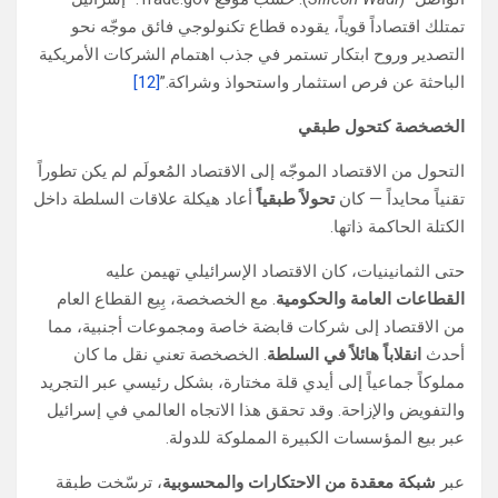
تمتلك اقتصاداً قوياً، يقوده قطاع تكنولوجي فائق موجّه نحو
التصدير وروح ابتكار تستمر في جذب اهتمام الشركات الأمريكية
الباحثة عن فرص استثمار واستحواذ وشراكة.”
[12]
الخصخصة كتحول طبقي
التحول من الاقتصاد الموجّه إلى الاقتصاد المُعولَم لم يكن تطوراً
تقنياً محايداً — كان
تحولاً طبقياً
أعاد هيكلة علاقات السلطة داخل
الكتلة الحاكمة ذاتها.
حتى الثمانينيات، كان الاقتصاد الإسرائيلي تهيمن عليه
القطاعات العامة والحكومية
. مع الخصخصة، بِيع القطاع العام
من الاقتصاد إلى شركات قابضة خاصة ومجموعات أجنبية، مما
أحدث
انقلاباً هائلاً في السلطة
. الخصخصة تعني نقل ما كان
مملوكاً جماعياً إلى أيدي قلة مختارة، بشكل رئيسي عبر التجريد
والتفويض والإزاحة. وقد تحقق هذا الاتجاه العالمي في إسرائيل
عبر بيع المؤسسات الكبيرة المملوكة للدولة.
عبر
شبكة معقدة من الاحتكارات والمحسوبية
، ترسّخت طبقة