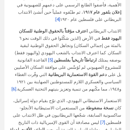
الأهمية، فأضفوا الطابع الرسمي على دعمهم للصهيونية في
إعلان بلفور عام ١٩١٧
، ثم طبّقوه عملياً حين أُنشئ الانتداب
البريطاني على فلسطين عام ١٩٢٠
[4]
.
الانتداب البريطاني
اعترف مؤقتاً بالحقوق الوطنية للسكان
اليهود فقط
في الأرض (الذين شكّلوا في ذلك الوقت نحو ٦
بالمئة من إجمالي السكان) وتجاهل الحقوق الوطنية لبقية
السكان. كما اعترف الانتداب بالشعب اليهودي (واليهود فقط)
بوصفه يمتلك
ارتباطاً تاريخياً بفلسطين
.
[5]
القاعدة القانونية
للمشروع الصهيوني لم تُؤسَّس على موافقة السكان الأصليين
بل على
دعم القوة الاستعمارية البريطانية
التي وفّرت الغطاء
السياسي والعسكري اللازم للمستوطنين الصهاينة بين ١٩٢١
و١٩٤٨، مما مكّنهم من تنمية وتعزيز بنيتهم التحتية العسكرية.
[6]
الاستعمار الاستيطاني اليهودي، الذي توّج بقيام دولة إسرائيل،
كان
نسخة مضغوطة
من المستعمرات الاستيطانية الأنجلو-
ساكسونية السابقة، شجّعها البريطانيون في ظل الانتداب على
فلسطين.
[7]
ليس مصادفة أن القوى الإمبريالية ذات التاريخ
الطويل في معاداة السامية العنيفة أصبحت
الداعم الأقوى لدولة