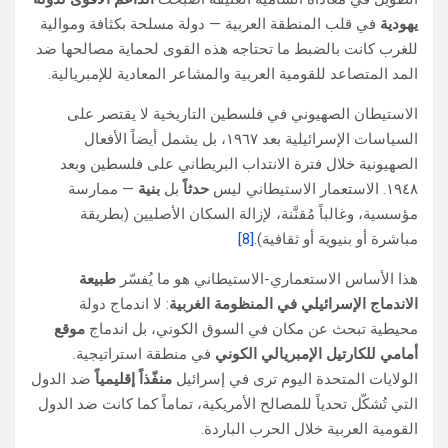
يهودية
في قلب المنطقة العربية — دولة مسلحة بكثافة وموالية
للغرب كانت بالضبط ما تحتاجه هذه القوى لحماية مصالحها ضد
المد المتصاعد للقومية العربية والمشاعر المعادية للإمبريالية.
الاستيطان الصهيوني في فلسطين التاريخية لا يقتصر على
السياسات الإسرائيلية بعد ١٩٦٧، بل يشمل أيضاً الأفعال
الصهيونية خلال فترة الانتداب البريطاني على فلسطين وبعد
١٩٤٨. الاستعمار الاستيطاني ليس
حدثاً
بل
بنية
— ممارسة
مؤسسية، وغالباً مُقنَّنة، لإزالة السكان الأصليين (بطريقة
مباشرة أو بنيوية أو ثقافية).
[8]
هذا الأساس الاستعماري-الاستيطاني هو ما يُفسّر
طبيعة
الاندماج الإسرائيلي في المنظومة الغربية
: لا اندماج دولة
محيطية تبحث عن مكان في السوق الكوني، بل اندماج
موقع
أمامي للكارتيل الإمبريالي الكوني
في منطقة استراتيجية.
الولايات المتحدة اليوم ترى في إسرائيل
منفّذاً إقليمياً
ضد الدول
التي تُشكّل تحدياً للمصالح الأمريكية، تماماً كما كانت ضد الدول
القومية العربية خلال الحرب الباردة.