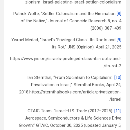
zionism–israel-palestine-israel-settler-colonialism
Patrick Wolfe, “Settler Colonialism and the Elimination
[8]
of the Native,” Journal of Genocide Research 8, no. 4
(2006): 387–409.
Yisrael Medad, “Israel’s ‘Privileged Class’: Its Roots and
[9]
Its Rot,” JNS (Opinion), April 21, 2025.
https://www.jns.org/israels-privileged-class-its-roots-and-
its-rot-2/
Ian Sternthal, “From Socialism to Capitalism:
[10]
Privatization in Israel,” Sternthal Books, April 24,
2018.https://sternthalbooks.com/article/privatization-
israel/
GTAIC Team, “Israel–U.S. Trade (2017–2025):
[11]
Aerospace, Semiconductors & Life Sciences Drive
Growth,” GTAIC, October 30, 2025 (updated January 5,