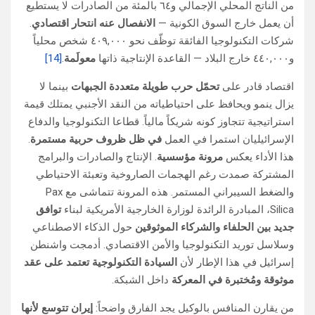
من الناتج المحلي الإجمالي و٦٤ بالمئة من الصادرات لا يستطيع
أن يعمل خارج السوق الكونية —
الانفصال عنه انتحار اقتصادي
.
شركات التكنولوجيا الفائقة توظّف نحو ٤٠٩,٠٠٠ شخص محلياً
و٤٤٠,٠٠٠ خارج البلاد — القاعدة الإنتاجية ذاتها
معولَمة
.
[14]
اقتصاد قادر على
تحمّل حرب طويلة متعددة الجبهات
بينما لا
يزال ينمو ويحافظ على احتياطياته من النقد الأجنبي يمتلك قيمة
استراتيجية تتجاوز كونه شريكاً مالياً. قطاعا التكنولوجيا والدفاع
الإسرائيليان استمرا في العمل
في ظل ظروف حربية مستمرة
.
هذا الأداء يعكس
مرونة مؤسسية
. الإنتاج والصادرات والبرامج
المشتركة صمدت رغم الهجمات الصاروخية وتعبئة الاحتياطي
والضغط السيبراني المستمر. هذه المرونة تتماشى مع Pax
Silica، المبادرة الرائدة لوزارة الخارجية الأمريكية لبناء
توافق
جديد بين الحلفاء والشركاء الموثوقين
حول الذكاء الاصطناعي
وسلاسل توريد التكنولوجيا والأمن الاقتصادي. أدمجت واشنطن
إسرائيل في هذا الإطار لأن
السيادة التكنولوجية تعتمد على عقد
موثوقة ومُختبرة في المعركة
داخل الشبكة.
من يقارن المنافس بالوكيل يجد الفارق واضحاً:
إيران تتوسع لأنها