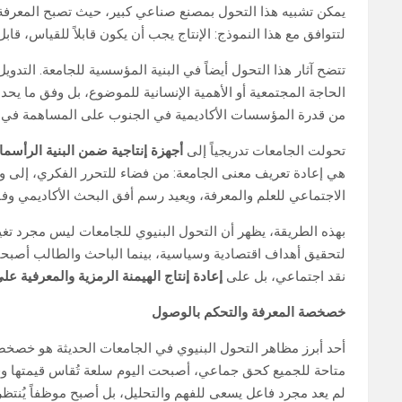
يمكن تشبيه هذا التحول بمصنع صناعي كبير، حيث تصبح المعرفة “م
لتتوافق مع هذا النموذج: الإنتاج يجب أن يكون قابلاً للقياس، ق
تتضح آثار هذا التحول أيضاً في البنية المؤسسية للجامعة. التدو
الحاجة المجتمعية أو الأهمية الإنسانية للموضوع، بل وفق ما يحدد
من قدرة المؤسسات الأكاديمية في الجنوب على المساهمة في ال
تحولت الجامعات تدريجياً إلى
أجهزة إنتاجية ضمن البنية الرأسمال
هي إعادة تعريف معنى الجامعة: من فضاء للتحرر الفكري، إلى وحدة 
الاجتماعي للعلم والمعرفة، ويعيد رسم أفق البحث الأكاديمي وفق 
بهذه الطريقة، يظهر أن التحول البنيوي للجامعات ليس مجرد تغي
لتحقيق أهداف اقتصادية وسياسية، بينما الباحث والطالب أصبحا 
نقد اجتماعي، بل على
إعادة إنتاج الهيمنة الرمزية والمعرفية ع
خصخصة المعرفة والتحكم بالوصول
أحد أبرز مظاهر التحول البنيوي في الجامعات الحديثة هو خصخصة 
متاحة للجميع كحق جماعي، أصبحت اليوم سلعة تُقاس قيمتها وفق 
لم يعد مجرد فاعل يسعى للفهم والتحليل، بل أصبح موظفاً يُنتظر 