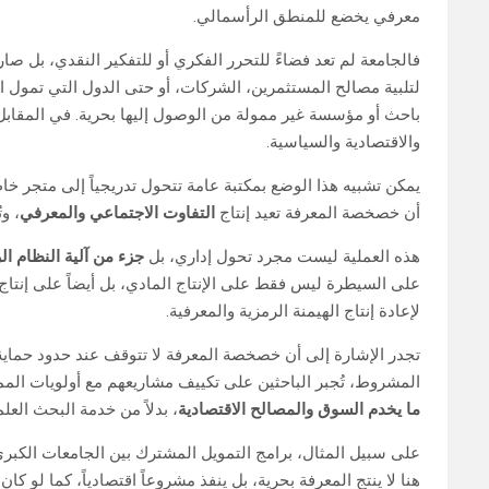
معرفي يخضع للمنطق الرأسمالي.
فالجامعة لم تعد فضاءً للتحرر الفكري أو للتفكير النقدي، بل ص
لتلبية مصالح المستثمرين، الشركات، أو حتى الدول التي تمول الب
باحث أو مؤسسة غير ممولة من الوصول إليها بحرية. في المقابل، 
والاقتصادية والسياسية.
يمكن تشبيه هذا الوضع بمكتبة عامة تتحول تدريجياً إلى متجر خ
أن خصخصة المعرفة تعيد إنتاج
التفاوت الاجتماعي والمعرفي
، و
هذه العملية ليست مجرد تحول إداري، بل
جزء من آلية النظام ا
على السيطرة ليس فقط على الإنتاج المادي، بل أيضاً على إنتاج 
لإعادة إنتاج الهيمنة الرمزية والمعرفية.
تجدر الإشارة إلى أن خصخصة المعرفة لا تتوقف عند حدود حماية 
المشروط، تُجبر الباحثين على تكييف مشاريعهم مع أولويات الممو
ما يخدم السوق والمصالح الاقتصادية
، بدلاً من خدمة البحث العل
على سبيل المثال، برامج التمويل المشترك بين الجامعات الكبرى 
هنا لا ينتج المعرفة بحرية، بل ينفذ مشروعاً اقتصادياً، كما لو ك