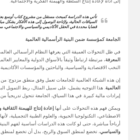
إلى أداة لإعادة إنتاج السلطة والهيمنة الفكرية والاجتماعية.
تأتي هذه الدراسة كمبحث مستقل من مشروع كتاب أوسع بعنوا
السياقات الحالية، ولإتاحة الوصول إلى هذه الأفكار بشكل مب
قضايا محددة في الحقل الأكاديمي والسياسي والاجتماعي، مما يج
الجامعة كمؤسسة ضمن البنية الرأسمالية العالمية
في ظل التحولات العميقة التي يعرفها النظام الرأسمالي العالم
المعرفة
، مرتبطة ارتباطاً وثيقاً بالأسواق الدولية والمعايير ال
النخب الاقتصادية والسياسية، والباحثين والمؤسسات الأكاديمية
إن هذه الشبكة العالمية للجامعات تعمل وفق منطق مزدوج: من ج
العالمية
. هذا التوجيه يشمل، على سبيل المثال، ربط التمويل الب
إيرادات مالية كبيرة. في هذا السياق، الجامعة تتحول تدريجياً من
ويمكن فهم هذه التحولات على أنها
إعادة إنتاج للهيمنة الثقافية 
الاصطناعي، التكنولوجيا الحيوية، والعلوم الطبية التجميلية، لأن
أرباحاً مباشرة، حتى لو كانت هذه الدراسات أساسية لفهم البني
والسياسي
، تخضع لمنطق السوق والربح، بدل أن تخضع لمنطق ال