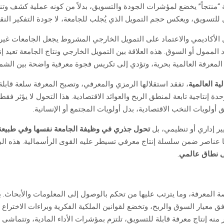
نتجاً” يخضع لمؤشرات الجودة والتسويق، بدلاً من كونه عملية كشف وتنوير. 
ابل للتسويق، ويعكس حجم التمويل الذي يُجلب للجامعة، لا جودة التفكير الن
يل الأكاديمي والاعتماد على التمويل الخارجي المشروط يجعل الجامعات غير م
 الممول أو السوق. هذه العلاقة بين التمويل الخارجي ونتاج الجامعة تعيد إن
معرفة العالمية بحرية، وتؤدي إلى تكريس فجوة معرفية واضحة بين الشم
ية العالمية
، تفقد استقلالها الرمزي والمعرفي، وتصبح المعرفة سلعة قابلة
إنتاجية تابعة لمنطق الربح والعوائد الاقتصادية. هذا التحول لا يؤثر فقط 
أولويات النخب الاقتصادية، بدل أولويات المجتمع أو الإنسانية.
ير إداري أو تنظيمي، بل
تحول جذري في وظيفة الجامعة نفسها وفي طبيعة ا
عناصر ضمن سلسلة إنتاج معرفي تسيطر عليه القوى الرأسمالية. هذه البني
لى نطاق عالمي
.
المعرفة، وما يترتب عليها من تحكم بالوصول إلى المعلومات والأبحاث. ببس
معيار السوق والربح، وتخضع لقوانين الملكية الفكرية وبراءات الاختراع 
منه إنتاج معرفة قابلة للتسويق، تلتزم بمؤشرات الأداء المادية، وتتماشى م