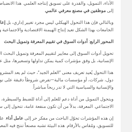
الأداء، التمويل، والقدرة على تسويق إنتاجه العلمي. هذا الان
إلى
موظفين في مصنع معرفي عالمي
.
وبالتالي فإن هذا التحول الهيكلي ليس مجرد تغيير إداري، بل
إعا
الجامعات بهذا الشكل تعيد إنتاج الهيمنة الاقتصادية والاجتماعية
المحور الرابع: أدوات السوق في تقييم المعرفة وتمويل البحث
تحويل أدوات السوق إلى معايير لتقييم المعرفة وتمويل البحث الع
الإنسانية، بل وفق مؤشرات كمية يمكن تداولها وتسعيرها، مثل ع
هذا التحول يُعيد تعريف معنى “العلم الجيد”، حيث لم يعد المشر
دول، شركات، أو مؤسسات مالية—تفرض شروطاً دقيقة على نوعية 
والإنسانية والسياسية التي لا تدر ربحاً مباشراً.
ويتحول التمويل من أداة دعم للعلم إلى أداة للضبط والسيطرة، فتغ
الاجتماعي. المعرفة، بدلاً من أن تكون منفعة عامة، تتحول إلى س
إن هذه المؤشرات تحوّل الباحث من مفكر حر إلى
عامل أداء
. عل
للتسويق، ومُقاس بالأرقام. هذه البيئة تشبه مصنعاً تنتج فيه ال