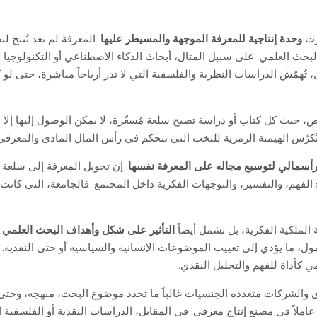
ارت
وحدة إنتاجية للمعرفة الموجهة والمسيطر عليها
. المعرفة لم تعد تُنتج ل
حث العلمي. على سبيل المثال، أبحاث الذكاء الاصطناعي أو التكنولوجيا الح
تُهمّش الدراسات النظرية والفلسفية التي لا تدر أرباحاً مباشرة، حتى لو
اص، حيث كل كتاب أو دراسة تصبح سلعة مُسعّرة، لا يمكن الوصول إليها إل
تُكرّس الهيمنة الرمزية للنخب التي تتحكم في رأس المال المادي والمعرفي
لرأسمالي لتوسيع مجاله على المعرفة نفسها
. إن تحويل المعرفة إلى سلعة ق
الفهم، والتفسير، والتوجهات الفكرية داخل المجتمع. فالجامعة، التي كانت
الملكية الفكرية، بل تشمل أيضاً
التأثير على شكل وأهداف البحث العلمي
.
ل، ما يؤدي إلى تغييب الموضوعات الإنسانية والسياسية أو حتى النقدية. 
مي كأداة للفهم والتحليل النقدي.
والشركات متعددة الجنسيات غالباً ما تحدد موضوع البحث، منهجه، وحتى النت
ان عاملاً في مصنع إنتاج معرفي. في المقابل، الدراسات النقدية أو الفلسفية 