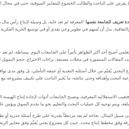
ضباط يفرض على الباحث والطالب الخضوع للمعايير السوقية، حتى في مجال ال
دة تعريف للجامعة نفسها
: المعرفة لم تعد غاية، بل وسيلة لإنتاج رأس ما
 والثقافية، بدل أن تُسهم في تطوير وعي نقدي أو في توسيع الحرية الفكرية.
لمي أصبح أحد أكثر الظواهر تأثيراً على الجامعات اليوم. ببساطة، لم تعد 
دد المقالات المنشورة في مجلات مصنفة، براءات الاختراع، حجم التمويل ا
وع البحثي يُقيّم من خلال أسئلته النقدية أو عمقه التأملي، بل وفق مدى 
البحث وأهدافه وحتى نتائجه، ما يُجبر الباحث على تكييف مشروعه مع أ
يب الاستقلالية المعرفية، وتصبح الجامعات أدوات لإعادة إنتاج الهيمنة الر
لعة، ويتم توجيه كل عمليات البحث والتعليم نحو ما يخدم السوق ويؤمن عائد
ى سبيل المثال، نجاحه لم يعد مرتبطاً بقدرته على طرح أسئلة جذرية أو تط
معرفة وفق مخطط إنتاج محدد، حيث كل مشروع بحثي يُقيَّم وفق معايير الربح