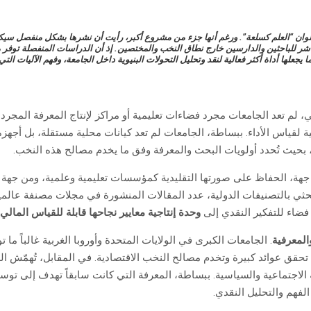
ن “العلم كسلعة”. ورغم أنها جزء من مشروع أكبر، رأيت أن نشرها بشكل منفصل سيكون 
اشر للباحثين والدارسين خارج نطاق النخب والمختصين. إذ أن الدراسات المنفصلة توفر مر
علها أداة أكثر فعالية لنقد وتحليل التحولات البنيوية داخل الجامعة، وفهم الآليات الت
ي، لم تعد الجامعات مجرد فضاءات تعليمية أو مراكز لإنتاج المعرفة المجر
عالمية لقياس الأداء. ببساطة، الجامعات لم تعد كيانات محلية مستقلة، بل أج
، بحيث تُحدد أولويات البحث والمعرفة وفق ما يخدم مصالح هذه النخب.
هة، الحفاظ على صورتها التقليدية كمؤسسات تعليمية وعلمية، ومن جهة أ
حثي بالتصنيفات الدولية، عدد المقالات المنشورة في مجلات مصنفة عالمياً
 فضاء للتفكير النقدي إلى
وحدة إنتاجية معايير نجاحها قابلة للقياس المالي
والمعرفية
. الجامعات الكبرى في الولايات المتحدة وأوروبا الغربية غالباً ما ت
ها تحقق عوائد كبيرة وتخدم مصالح النخب الاقتصادية. في المقابل، تُهمّش ال
ة الاجتماعية والسياسية. ببساطة، المعرفة التي كانت سابقاً تهدف إلى تو
فهم والتحليل النقدي.