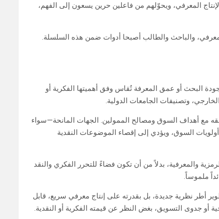
إنتاج المعرفي، ويحوّلهم من فاعلين حرين يسعون إلى الفهم،
ل معرفي، والباحث والطالب أصبحا أدوات ضمن هذه السلسلة.
جودة البحث أو عمق المعرفة تُقاس وفق أهميتها الفكرية أو
لخارجي، وتصنيفات الجامعات الدولية.
توافقه مع أهداف السوق ومصالح الممولين. الجهات المانحة—سواء
ولويات السوق، ويؤدي إلى إقصاء الموضوعات النقدية
مزية والمعرفية، بدلاً من أن تكون فضاءً للتحرر الفكري والنقد
اً ملموساً.
وير أطر نظرية جديدة، بل بقدرته على إنتاج معرفي سريع، قابل
ية أو جدوى التسويق، بغض النظر عن قيمته الفكرية أو النقدية.