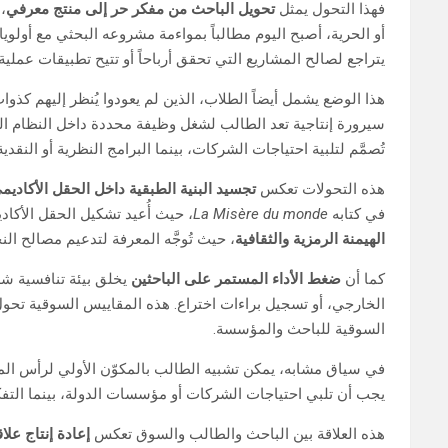
فهذا التحول يمثل
تحويل الباحث من مفكر حر إلى منتج معرفي
،
أو الحرية، أصبح اليوم مطالباً بمواءمة مشروعه البحثي مع أولو
يتراجع لصالح المشاريع التي تحقق أرباحاً أو تتيح تطبيقات عملية
هذا الوضع يشمل أيضاً الطلاب، الذين لم يعودوا يُنظر إليهم كذو
سيرورة إنتاجية تعد الطالب لشغل وظيفة محددة داخل النظام الرأ
تُصمَّم لتلبية احتياجات الشركات، بينما البرامج النظرية أو النقدية 
هذه التحولات تعكس
تجسيد البنية الطبقية داخل الحقل الأكاديم
في كتابه
La Misère du monde
، حيث أُعيد تشكيل الحقل الأكادي
الهيمنة الرمزية والثقافية
، حيث تُوجَّه المعرفة لتدعيم مصالح الن
كما أن
ضغط الأداء المستمر على الباحثين
يخلق بيئة تنافسية شد
الخارجي، أو تسجيل براءات اختراع. هذه المقاييس السوقية تح
السوقية للباحث والمؤسسة.
في سياق مشابه، يمكن تشبيه الطالب بالمكوّن الأولي لرأس ال
يجب أن تلبي احتياجات الشركات أو مؤسسات الدولة، بينما التفكير ال
هذه العلاقة بين الباحث والطالب والسوق تعكس
إعادة إنتاج علا