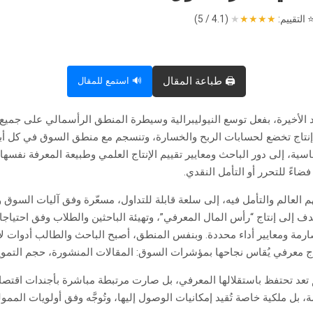
 التقييم:
★
★
★
★
★
(4.1 / 5)
🖨️ طباعة المقال
🔊 استمع للمقال
لأخيرة، بفعل توسع النيوليبرالية وسيطرة المنطق الرأسمالي على جميع جو
نتاج تخضع لحسابات الربح والخسارة، وتنسجم مع منطق السوق في كل أبعاد
ية، إلى دور الباحث ومعايير تقييم الإنتاج العلمي وطبيعة المعرفة نفسها.
فضاءً للتحرر أو التأمل النقدي.
العالم والتأمل فيه، إلى سلعة قابلة للتداول، مسعّرة وفق آليات السوق وق
دف إلى إنتاج “رأس المال المعرفي”، وتهيئة الباحثين والطلاب وفق احتياجات
ارمة ومعايير أداء محددة. وبنفس المنطق، أصبح الباحث والطالب أدوات لإعا
ج معرفي يُقاس نجاحها بمؤشرات السوق: المقالات المنشورة، حجم التمويل،
 لم تعد تحتفظ باستقلالها المعرفي، بل صارت مرتبطة مباشرة بأجندات اقتصا
مة، بل ملكية خاصة تُقيد إمكانيات الوصول إليها، وتُوجَّه وفق أولويات الم