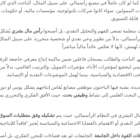
 كما لو كان عاملاً في مصنع رأسمالي. على سبيل المثال، الباحث الذي كان ي
يات الممولين، سواء كانوا شركات تكنولوجية، مؤسسات مالية، أو حكومات. ال
 قابلة للتسويق.
ات متعلمة تسعى للفهم والتحليل النقدي، بل أصبحوا
رأس مال بشري
يُشكل 
سمالي، بدلاً من تطوير وعي نقدي أو شخصية متحررة. على سبيل المثال، البر
تُهمش، لأنها لا تعكس عائداً مالياً مباشراً.
ي
. الباحث والطالب يصبحان فاعلين ضمن ماكينة إنتاج معرفي خاضعة للرقابة ا
مي ليخضع لمؤشرات الأداء، مؤشرات التمويل، والترتيب العالمي، بدلاً من ا
خب الاقتصادية والسياسية، بينما تُهمل الموضوعات النقدية أو الإنسانية.
يدة، يشبه فيها الباحثون موظفي مصانع يُقاس إنتاجهم بشكل يومي أو دوري
ول البحث العلمي إلى نشاط
وظيفي بحت
، حيث الأفق الفكري والتحرري يتض
مال البشري في النظام الرأسمالي، حيث يتم
تشكيله وفق متطلبات السوق
نقدي أو الاهتمام بالقضايا الاجتماعية والسياسية يُعتبر “فاقداً للإنتاجية”
قات القوة داخل الجامعة
. الجامعات لم تعد فضاءات للتحرر الفكري، بل