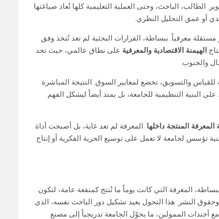
الطالب، الباحث، وحتى العملية التعليمية كلها تُعاد صياغتها
قدي أو عمق التحليل النظري.
ستقلة معرفياً. ببساطة، القرارات البحثية لم تعد تُتخذ وفق
تاج
الهيمنة الاقتصادية والمعرفية
على نطاق عالمي، حيث تحد
ال والجنوب.
 للقياس والتسويق، تخضع لمعايير السوق. النتيجة المباشرة
على البنية التنظيمية للجامعة، بل يمتد أيضاً ليشكل الفهم
لمعرفة المنتجة داخلها
. المعرفة لم تعد غاية، بل أصبحت أداة
ة تؤسس لجامعة لا تعمل على توسيع الحرية الفكرية أو إنتاج
اطة، المعرفة التي كانت يوماً ما تُنتج كمنفعة عامة، لتكون
وحقوق النشر. هذا التحول يعيد تشكيل دور الباحث نفسه، الذي
ع أجندات الممولين، ما يحوّل الجامعة تدريجياً إلى مصنع