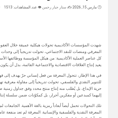
🕒 مارس 15, 2026
✍️
ستار جبار رحمن
👁️ عدد المشاهدات: 1513
⭐
شهدت المؤسسات الأكاديمية تحولات هيكلية عميقة خلال العقود ا
المعرفي ومنصات للنقد الاجتماعي، تحولت تدريجياً إلى وحدات إ
كل عناصر العملية الأكاديمية: من هيكل المؤسسة ووظائفها الأساس
يعيد إنتاج العلاقات الاقتصادية والاجتماعية القائمة، بدل أن يكون 
في هذا الإطار، تتحول المعرفة من فعل إنساني حرّ يهدف إلى فهم 
للتنوير النقدي والفلسفي، تحولت تدريجياً إلى مقاولة معرفية ته
حرية الإبداع، بل يُطلب منه إنتاج منتج محدد وفق جداول زمنية ص
إليهما كمبدعين أو مفكرين أحرار، بل كمكوّنات ضمن سلسلة إنتا
تلك التحولات تحمل أيضاً أبعاداً رمزية بالغة الأهمية. الجامعات
المعرفة النقدية والفلسفية والإنسانية. المعرفة لم تعد منفعة عا