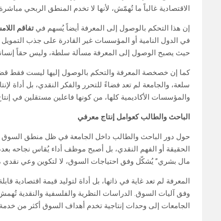
الاقتصادية غالباً ما تُهمّش، لأنها لا تخدم المنطق الربحي مباشرة.
إن هذا التحكم بالوصول إلى المعرفة أيضاً يُسهم في
تفاقم اللامس
في الدول النامية أو المؤسسات غير القادرة على جذب التمويل 
حيث يصبح الوصول إلى المعرفة مسألة سلطة، وليس حقاً إنسانياً 
كما إن خصخصة المعرفة والتحكم بالوصول إليها ليست فقط قضية 
سلعة، والجامعة لم تعد فضاءً للتحرر والفكر النقدي، بل أداة ل
والمؤسسات الأكاديمية كلها، من كونها فاعلين مستقلين في إنتا
الباحث والطالب كعوامل إنتاج معرفي
حول دور الباحث والطالب داخل الجامعة في ظل منطق السوق النيول
الحقيقة أو الفهم النقدي، بل أصبح موظف أداء يُقاس نجاحه بعدد 
مال بشري” يُشكّل وفق احتياجات السوق، لا لتكوين وعي نقدي 
المعرفة لم تعد غاية في ذاتها، بل أداة لتوليد قيمة اقتصادية قا
وفق آليات السوق. الدراسات النظرية والفلسفية والنقدية تُهمش ل
الجامعات إلى وحدات إنتاجية تخدم أهداف السوق أكثر من خدمة ا