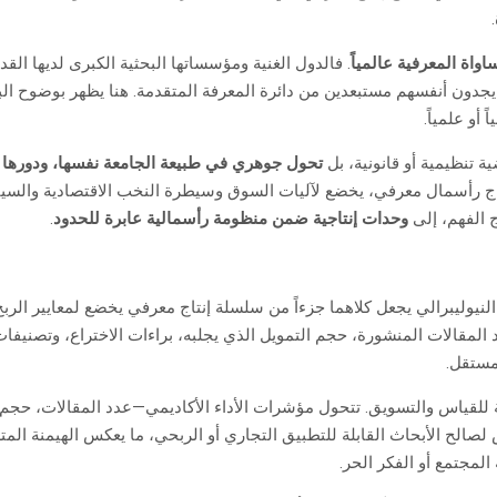
اواة المعرفية عالمياً
. فالدول الغنية ومؤسساتها البحثية الكبرى لديها الق
يجدون أنفسهم مستبعدين من دائرة المعرفة المتقدمة. هنا يظهر بوضوح ا
أو علمياً.
تنظيمية أو قانونية، بل
تحول جوهري في طبيعة الجامعة نفسها، ودورها 
إنتاج رأسمال معرفي، يخضع لآليات السوق وسيطرة النخب الاقتصادية والسيا
ج الفهم، إلى
وحدات إنتاجية ضمن منظومة رأسمالية عابرة للحدود
.
يبرالي يجعل كلاهما جزءاً من سلسلة إنتاج معرفي يخضع لمعايير الربح وا
المقالات المنشورة، حجم التمويل الذي يجلبه، براءات الاختراع، وتصنيفات ا
مستقل.
بلة للقياس والتسويق. تتحول مؤشرات الأداء الأكاديمي—عدد المقالات، حجم ا
صالح الأبحاث القابلة للتطبيق التجاري أو الربحي، ما يعكس الهيمنة المتز
لمجتمع أو الفكر الحر.