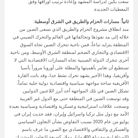
سعت بكين لدراسة المشهد وإعادة ترتيب أوراقها وفق
المعطيات الجديدة.
ثانياً: مسارات الحزام والطريق في الشرق أوسطية:
منذ انطلاق مشروع الحزام والطريق الذي تسعى الصين من
خلاله إلى مد نفوذها وتحالفاتها في العالم والتحرك الصيني في
المنطقة يتزايد تباعاً، فمن ناحية تتحرك الصين تجاه السوق
الاقتصادي والتجاري الضخم لمنطقة الشرق الأوسط، ومن ناحية
أخرى تتحرك الدولة الصينية تجاه المسارات الاقتصادية التي لا
تستطيع أن تغامر بأهميتها والمطلة على أوروبا مروراً بآسيا
وأفريقيا، وهذا الأخير يشهد تحرك نشط جدا، وقد باتت القارة
الأفريقية ساحة مواجهة سياسية واقتصادية دولية جلية تماماً،
تشكل الصين في تلك المواجهة أحد أبرز اللاعبين الدوليين.
وقد توسعت الصين في المنطقة حتى مع الدول غير العربية
ونسجت علاقات استراتيجية وعسكرية واقتصادية وسياسية بعيدة
الأمد مع دول مثل تركيا واسرائيل وإيران، فقد جذبت إيران في
يوليو من عام 2020 بسبب التفاوض بشأن التعاون السياسي
والعسكري والثقافي والاقتصادي مع الصين ما عرف باسم
(الميثاق) بقيمة تبلغ 400 مليار دولار كصيغة للتعاون المشترك.