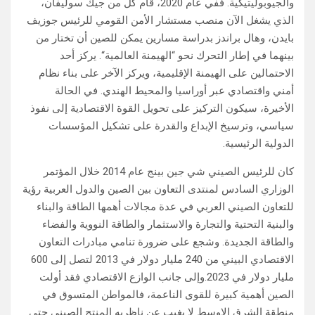
والجيوبوليتيكية. ففي عام 2020، قام كلٌ من جيك سوليفان،
الذي يشغل الآن منصب مستشار الأمن القومي للرئيس جوزيف
بايدن، وهال براندز بدراسة مسارين يمكن للصين أن تختار من
بينهما في إطار التحرك نحو “الهيمنة العالمية“. يركز أحد
الاحتمالين على الهيمنة الإقليمية، ويركز الآخر على بناء نظام
أمني واقتصادي عبر أوراسيا والمحيط الهندي. في الحالة
الأخيرة، سيكون التركيز على تحويل القوة الاقتصادية إلى نفوذ
سياسي، وترسيخ الإبداع والقدرة على تشكيل المؤسسات
الدولية الرئيسية.
كان للرئيس الصيني شي جين بينج عام 2014 خلال المؤتمر
الوزاري السادس لمنتدى التعاون بين الصين والدول العربية رؤية
للتعاون الصيني العربي في عدة مجالات أهمها الطاقة والبناء
والبنية التحتية والتجارة والاستثمار والطاقة النووية والفضاء
والطاقة الجديدة. وشجع على ضرورة تنامي مبادرات التعاون
الاقتصادي البيني من 240 مليار دولار في 2013 لتصل إلى 600
مليار دولار في 2023.وإلى جانب الوازع الاقتصادي فقد أولت
الصين أهمية كبيرة للقوى الناعمة، فالمواطن المتسوق في
منطقة الشرق الاوسط لا يغيب عن ناظريه المنتج الصيني حتى