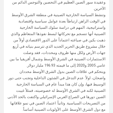
وعقيدة سور الصين العظيم في التحصين والتوجس الدائم من
الآخرين.
وتنشط السياسة الخارجية الصينية في منطقة الشرق الأوسط
في الوقت الراهن ارتباطاً بعدة عوامل سياسية واقتصادية
واستراتيجية، المهم في دراسة سلوك السياسة الخارجية
الصينية أنها تنسجم مع تحركاتها لبسط نفوذها المتعاظم والذي
ذهبت بكين في صياغته اعتماداً على الدور الاقتصادي أولاً من
خلال مشروع طريق الحرير الجديد الذي تترسم بنياته في أربع
جهات الأرض ولكل منها ظروف ومحددات، فقد وصلت
الاستثمارات الصينية في الشرق الأوسط وشمال أفريقيا ما بين
عامي 2005 و2020 إلى ما قيمته 196.93 مليار دولار.
ويتحكم في علاقات الصين بدول الشرق الأوسط محددان
واضحان، اولاً: عدم التدخل في الشئون الداخلية وتجنب حتى دور
الوسيط فيها، وإن كان هذا مبدأ عام في السياسة الخارجية
الصينية لكنه في الشرق الأوسط له خصوصيته، فمثلاً غيبت
الصين دورها في الصراع العربي الإسرائيلي واكتفت بالحد الأدنى
من التصريحات السياسية. وثانياً: اعتماد الصين في نمو علاقاتها
مع دول الشرق الأوسط على الأولويات الصينية أساساً.