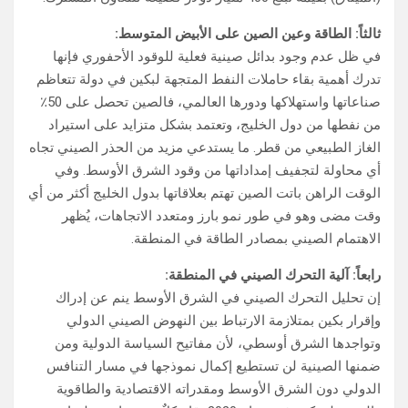
ثالثاً: الطاقة وعين الصين على الأبيض المتوسط:
في ظل عدم وجود بدائل صينية فعلية للوقود الأحفوري فإنها
تدرك أهمية بقاء حاملات النفط المتجهة لبكين في دولة تتعاظم
صناعاتها واستهلاكها ودورها العالمي، فالصين تحصل على 50٪
من نفطها من دول الخليج، وتعتمد بشكل متزايد على استيراد
الغاز الطبيعي من قطر. ما يستدعي مزيد من الحذر الصيني تجاه
أي محاولة لتجفيف إمداداتها من وقود الشرق الأوسط. وفي
الوقت الراهن باتت الصين تهتم بعلاقاتها بدول الخليج أكثر من أي
وقت مضى وهو في طور نمو بارز ومتعدد الاتجاهات، يُظهر
الاهتمام الصيني بمصادر الطاقة في المنطقة.
رابعاً: آلية التحرك الصيني في المنطقة:
إن تحليل التحرك الصيني في الشرق الأوسط ينم عن إدراك
وإقرار بكين بمتلازمة الارتباط بين النهوض الصيني الدولي
وتواجدها الشرق أوسطي، لأن مفاتيح السياسة الدولية ومن
ضمنها الصينية لن تستطيع إكمال نموذجها في مسار التنافس
الدولي دون الشرق الأوسط ومقدراته الاقتصادية والطاقوية