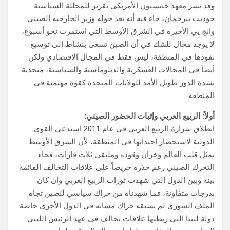
وقد نشر معهد جيتستون الأمريكي تقرير للمحللة السياسية
جوديث بيرجمان، جاء فيه أنه بعد جولة وزير الخارجية الصيني
وانج يي الأخيرة في الشرق الأوسط التي استمرت نحو أسبوع،
لا يوجد مجال للشك في أن الصين تسعى بنشاط إلى توسيع
نفوذها في المنطقة، ليس فقط في المجال الاقتصادي ولكن
أيضاً في المجالات العسكرية والدبلوماسية والسياسية، متحدية
بشدة الدور طويل الأمد للولايات المتحدة كقوة مهيمنة في
المنطقة.
أولاً: الربيع العربي وإثبات الحضور الصيني:
انطلاق شرارة الربيع العربي في عام 2011 استدعى القوى
الدولية لاستحضار أجنداتها في المنطقة، لأن الشرق الأوسط
يمثل قلب العالم وخزان وقوده وملتقى ثلاث قارات، فجاء
التحرك الصيني رغم حذره حريصاً على علاقات التحالف القائمة
بينه وبين الدول التي شهدت ثورات الربيع العربي وإن كان
بدرجات متفاوتة، فما شهدناه من حراك سياسي للصين تجاه
الملف السوري لم يسبقه حراك مشابه في الدول الأخرى خاصة
دولة ليبيا التي ربطتها علاقات تحالف في عهد الرئيس الليبي