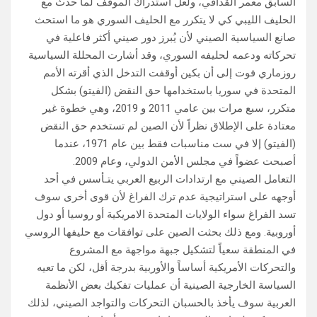
السابق معمر القذافي، ولعل استدراك الموقف لما حدث مع
الحليف الليبي كي لا يتكرر مع الحليف السوري هو ما استحث
صانع السياسية الصيني لأن يُبرز دور صيني أكثر فاعلية في
تحركاته ودعمه لحليفه السوري، وقد أشارت المحللة السياسية
روزماري فوت إلى أن بكين أوقفت التدخل الذي أقرته الأمم
المتحدة في سوريا باستخدامها حق النقض (الفيتو) بشكل
متكرر، سبع مرات بين عامي 2011 و 2019، وهي خطوة غير
معتادة على الإطلاق نظراً لأن الصين لم تستخدم حق النقض
(الفيتو) إلا في ست مناسبات فقط بين عام 1971، عندما
أصبحت عضواً في مجلس الأمن الدولي، وعام 2009.
التعامل الصيني مع ارتدادات الربيع العربي يتـأسس في أحد
أوجهه على استراتيجية عدم ترك الفراغ لأن قوى أخرى سوف
تسد الفراغ سواء الولايات المتحدة الامريكية أو روسيا أو دول
أوروبية. ومع ذلك بحثت الصين على توافقات مع حليفها الروسي
في المنطقة سعياً لتشكيل جبهة مواجهة مع المشروع
والتحركات الأمريكية أساساً والأوربية بدرجة أقل، لكن ما تعيه
السياسة الخارجية الصينية أن عمليات تفكيك بعض الأنظمة
العربية سوف يأخذ بالحسبان التحركات والتواجد الصيني، لذلك