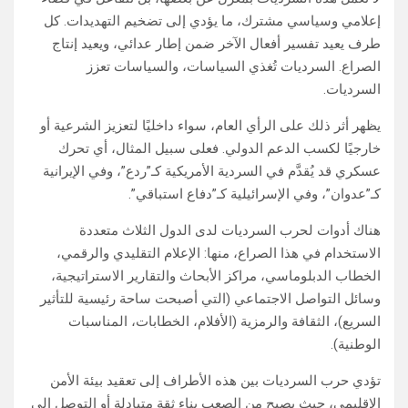
إعلامي وسياسي مشترك، ما يؤدي إلى تضخيم التهديدات. كل
طرف يعيد تفسير أفعال الآخر ضمن إطار عدائي، ويعيد إنتاج
الصراع. السرديات تُغذي السياسات، والسياسات تعزز
السرديات.
يظهر أثر ذلك على الرأي العام، سواء داخليًا لتعزيز الشرعية أو
خارجيًا لكسب الدعم الدولي. فعلى سبيل المثال، أي تحرك
عسكري قد يُقدَّم في السردية الأمريكية كـ”ردع”، وفي الإيرانية
كـ”عدوان”، وفي الإسرائيلية كـ”دفاع استباقي”.
هناك أدوات لحرب السرديات لدى الدول الثلاث متعددة
الاستخدام في هذا الصراع، منها: الإعلام التقليدي والرقمي،
الخطاب الدبلوماسي، مراكز الأبحاث والتقارير الاستراتيجية،
وسائل التواصل الاجتماعي (التي أصبحت ساحة رئيسية للتأثير
السريع)، الثقافة والرمزية (الأفلام، الخطابات، المناسبات
الوطنية).
تؤدي حرب السرديات بين هذه الأطراف إلى تعقيد بيئة الأمن
الإقليمي، حيث يصبح من الصعب بناء ثقة متبادلة أو التوصل إلى