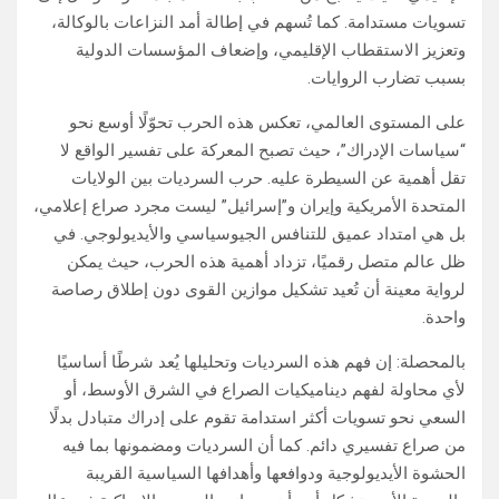
تسويات مستدامة. كما تُسهم في إطالة أمد النزاعات بالوكالة،
وتعزيز الاستقطاب الإقليمي، وإضعاف المؤسسات الدولية
بسبب تضارب الروايات.
على المستوى العالمي، تعكس هذه الحرب تحوّلًا أوسع نحو
“سياسات الإدراك”، حيث تصبح المعركة على تفسير الواقع لا
تقل أهمية عن السيطرة عليه. حرب السرديات بين الولايات
المتحدة الأمريكية وإيران و”إسرائيل” ليست مجرد صراع إعلامي،
بل هي امتداد عميق للتنافس الجيوسياسي والأيديولوجي. في
ظل عالم متصل رقميًا، تزداد أهمية هذه الحرب، حيث يمكن
لرواية معينة أن تُعيد تشكيل موازين القوى دون إطلاق رصاصة
واحدة.
بالمحصلة: إن فهم هذه السرديات وتحليلها يُعد شرطًا أساسيًا
لأي محاولة لفهم ديناميكيات الصراع في الشرق الأوسط، أو
السعي نحو تسويات أكثر استدامة تقوم على إدراك متبادل بدلًا
من صراع تفسيري دائم. كما أن السرديات ومضمونها بما فيه
الحشوة الأيديولوجية ودوافعها وأهدافها السياسية القريبة