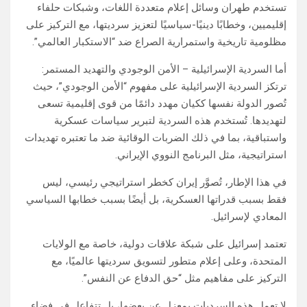
تستخدم طهران وسائل إعلام متعددة اللغات، وشبكات حلفاء
إقليميين، وخطابًا دينيًا-سياسيًا لتعزيز سرديتها، مع التركيز على
مظلومية تاريخية واستمرارية الصراع ضد “الاستكبار العالمي”.
أما السردية الإسرائيلية – الأمن الوجودي والتهديد المستمر:
ترتكز السردية الإسرائيلية على مفهوم “الأمن الوجودي”، حيث
تُصور الدولة نفسها ككيان مهدد دائمًا من قوى إقليمية تسعى
لتهديدها. تُستخدم هذه السردية لتبرير سياسات عسكرية
واستباقية، بما في ذلك الضربات الوقائية ضد ما تعتبره تهديدات
استراتيجية، مثل البرنامج النووي الإيراني.
في هذا الإطار، تُصوَّر إيران كخطر استراتيجي رئيسي، ليس
فقط بسبب قدراتها العسكرية، بل أيضًا بسبب خطابها السياسي
المعادي لإسرائيل.
تعتمد إسرائيل على شبكة علاقات دولية، خاصة مع الولايات
المتحدة، وعلى إعلام متطور لتسويق سرديتها عالميًا، مع
التركيز على مفاهيم مثل “حق الدفاع عن النفس”.
لا تعمل هذه السرديات بمعزل عن بعضها، بل تتفاعل في فضاء