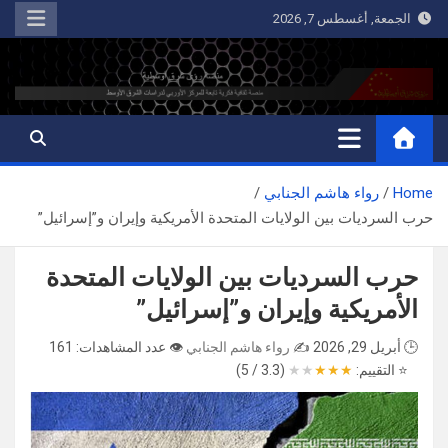
Ski
الجمعة, أغسطس 7, 2026
t
conten
رؤى شرق أوسطية
منصة ثقافية فكرية تابعة للمركز الأوربي لدراسات الشرق الأوسط
Home
رواء هاشم الجنابي
حرب السرديات بين الولايات المتحدة الأمريكية وإيران و”إسرائيل”
حرب السرديات بين الولايات المتحدة
الأمريكية وإيران و”إسرائيل”
🕒 أبريل 29, 2026
✍️
رواء هاشم الجنابي
👁️ عدد المشاهدات: 161
⭐ التقييم:
★
★
★
★
★
(3.3 / 5)