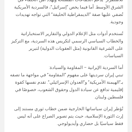
الشرق الأوسط. أما فيما يخص “إسرائيل”، فالسردية الأمريكية
تُضفي عليها صفة “الديمقراطية الحليفة” التي تواجه تهديدات
وجودية.
تُستخدم أدوات مثل الإعلام الدولي والتقارير الاستخباراتية
والخطاب السياسي الرسمي لتكريس هذه السردية، مع التركيز
على الشرعية القانونية (مثل العقوبات الدولية) لتبرير
السياسات.
أما السردية الإيرانية – المقاومة والسيادة:
تبني إيران سرديتها على مفهوم “المقاومة” في مواجهة ما تصفه
بـ”الهيمنة الأمريكية” و”العدوان الإسرائيلي”. تقدم نفسها كقوة
إقليمية تدافع عن سيادة الدول وحقوق الشعوب، خصوصًا في
فلسطين ولبنان.
تُؤطر إيران سياساتها الخارجية ضمن خطاب ثوري مستند إلى
إرث الثورة الإسلامية، حيث يتم تصوير الصراع على أنه ليس
فقط سياسيًا بل حضاري وأيديولوجي.