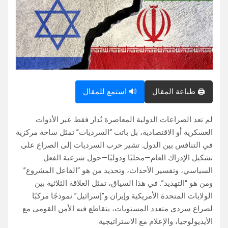
🖨️ طباعة المقال
🔊 استمع للمقال
لم تعد الصراعات الدولية المعاصرة تُدار فقط عبر الأدوات
العسكرية أو الاقتصادية، بل باتت “السرديات” تمثل ساحة مركزية
في التنافس بين الدول. تشير حرب السرديات إلى الصراع على
تشكيل الإدراك العام—محليًا ودوليًا—حول شرعية الفعل
السياسي، وتفسير الأحداث، وتحديد من هو “الفاعل المشروع”
ومن هو “التهديد”. في هذا السياق، تمثل العلاقة الثلاثية بين
الولايات المتحدة الأمريكية وإيران و”إسرائيل” نموذجًا مركبًا
لصراع سردي متعدد المستويات، يتقاطع فيه الأمن القومي مع
الأيديولوجيا، والإعلام مع الاستراتيجية.