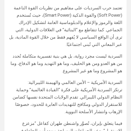
تعتمد حرب السرديات على مفاهيم من نظريات القوة الناعمة
(Soft Power) والقوة الذكية (Smart Power)، حيث تُستخدم
اللغة والرموز والإعلام والدبلوماسية العامة لتشكيل الإدراك
الجماعي. كما تتقاطع مع “البنائية” في العلاقات الدولية، التي
ترى أن الواقع السياسي لا يُفهم فقط من خلال القوة المادية، بل
عبر المعاني التي تُبنى اجتماعيًا.
السردية ليست مجرد رواية، بل هي بنية تفسيرية متكاملة تُحدد
من هو العدو ومن هو الحليف، وما هو التهديد وما هو الدفاع، وما
هو المشروع وما هو غير المشروع.
السردية الأمريكية – الأمن العالمي والهيمنة الليبرالية:
ترتكز السردية الأمريكية على فكرة “القيادة العالمية” وحماية
النظام الدولي الليبرالي. تقدم الولايات المتحدة نفسها كضامن
للاستقرار الدولي ومكافح للتهديدات العابرة للحدود، خصوصًا
الإرهاب وانتشار الأسلحة النووية.
فيما يتعلق بإيران، تُصوَّر واشنطن طهران كفاعل “مزعزع
للاستقرار” يدعم الجماعات المسلحة ويهدد أمن الحلفاء في