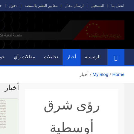
Ski
اتصل بنا
التسجيل
ارسال مقال
معايير النشر بالمنصة
دخول
ح
t
conten
الرئيسية
أخبار
تحليلات
مقالات رأي
حوا
Home
My Blog
أخبار
أخبار
رؤى شرق
أوسطية