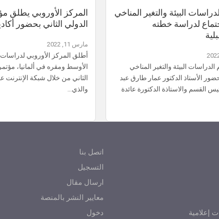
راسات البيئة والتغير المناخي
المركز الأوروبي يطلق مؤ
جتماع لدراسة خطته
الدولي الثاني بحضور أكاد
لية
مارس 11, 2022
أطلق المركز الأوروبي لدراسات
لدراسات البيئة والتغير المناخي
الأوسط ومقره في ألمانيا، مؤتمر
ضور الأستاذ الدكتور عمار طارق عبد
الثاني من خلال شبكة الإنترنت ع
يس القسم والاستاذة الدكتورة عائدة
والذي…
اتصل بنا
التسجيل
ارسال مقال
معايير النشر بالمنصة
ت إعلامية
دخول