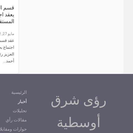
قسم الد
يعقد ا
المستقب
مايو 27, 2022
عقد قسم ا
اجتماع بح
العزيز رئ
أحمد…
الرئيسية
رؤى شرق
أخبار
تحليلات
أوسطية
مقالات رأي
حوارات ومقابلا