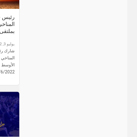
رئيس قس
المناخي
بملتقى
يوليو 3, 2022
شارك رئي
المناخي 
الأوسط أ.
/6/2022…