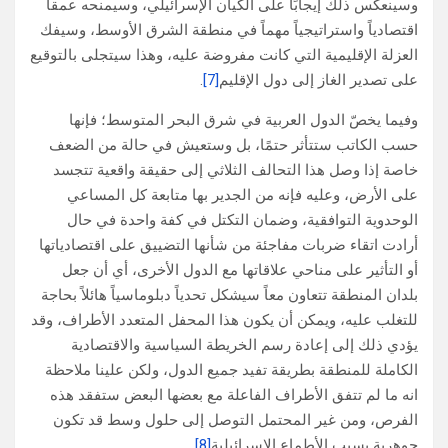
وسينعكس ذلك إيجابًا على الكيان الإسرائيلي، وسيمنحه عمقاً
اقتصادياً واستراتيجياً مهماً في منطقة الشرق الأوسط، وسيفك
العزلة الإقليمية التي كانت مفروضة عليه، وهذا سيتجلى بالتوقيع
على تصدير الغاز إلى دول الإقليم
[7]
.
وفيما يخصّ الدول العربية في شرق البحر المتوسط؛ فإنها
حسب الكاتب ستتأثر حتمًا، بل وستعيش في حالة من الضعف
خاصة إذا وصل هذا التحالف الثلاثي إلى حقيقة واقعية تتجسد
على الأرض، وعليه فإنه من الجدير بها متابعة كل المساعي
الوحدوية التوافقية، وضمان التكتل في كفة واحدة في حال
أرادت اتقاء ضربات مفاجئة من شأنها التضييق على اقتصادياتها
أو التأثير على مناحي علاقاتها مع الدول الأخرى، أي أن جعل
بلدان المنطقة تتعاون معاً سيشكل تحدياً دبلوماسياً هائلاً بحاجة
للتغلب عليه، ويمكن أن يكون هذا المحفل المتعدد الأطراف، وقد
يؤدي ذلك إلى إعادة رسم الخريطة السياسية والاقتصادية
الكاملة للمنطقة بطريقة تفيد جميع الدول، ولكن علينا ملاحظة
انه ما لم تتفق الأطراف الفاعلة مع بعضها البعض ستفقد هذه
الفرص، ومن غير المحتمل التوصل إلى حلول وسط قد تكون
جوهرية بسبب الأطماع الإسرائيلية
[8]
.