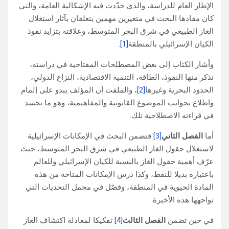
الإطار العام للدراسة، والذي حدّدت فيه الإشكالية العامة، والتي
كان مفادها البحث في متغيرين مهمين يتعلقان بآثار استغلال
الغاز الطبيعي في شرق البحر المتوسط، وعلاقته بتزايد نفوذ
الكيان الإسرائيلي بالمنطقة
[1]
.
وأشار الكتاب إلى بعض المصطلحات المفتاحية في دراسته،
نذكر منها النفوذ، الطاقة، التنمية الاقتصادية، النزاع الدولي،
الحدود البحرية وغيرها
[2]
، والملفت أن المؤلف يبدو على إلمام
واطلاع بجوانب الموضوع القانونية والمفاهيمية، وهو ما تجسد
في قراءته الاصطلاحية تلك.
أما
الفصل الثاني
[3]
فتضمن البحث في الإمكانات الإسرائيلية
لاستغلال حقول الغاز الطبيعي في شرق البحر المتوسط، حيث
عرّف أهمية حقول الغاز بالنسبة للكيان الإسرائيلي وللعالم
باعتباره بديلا للنفط، وكذا درس الإمكانات المتاحة من هذه
المادة الحيوية في المنطقة، وفصّل في مجمل التحديات التي
تواجهها هذه الأخيرة.
في حين تضمن
الفصل الثالث
[4]
تفكيكا لمعادلة اكتشاف الغاز