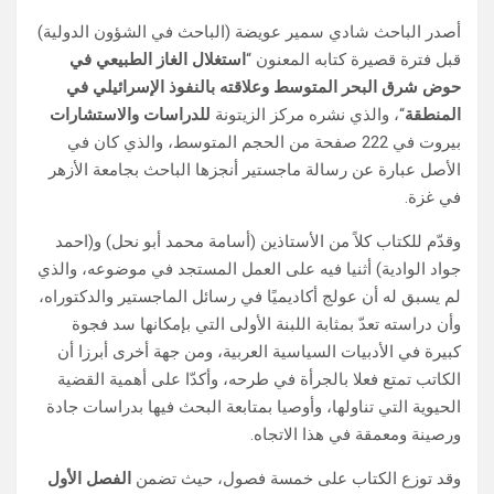
أصدر الباحث شادي سمير عويضة (الباحث في الشؤون الدولية)
قبل فترة قصيرة كتابه المعنون “
استغلال الغاز الطبيعي في
حوض شرق البحر المتوسط وعلاقته بالنفوذ الإسرائيلي في
المنطقة
“، والذي نشره مركز الزيتونة
للدراسات والاستشارات
بيروت في 222 صفحة من الحجم المتوسط، والذي كان في
الأصل عبارة عن رسالة ماجستير أنجزها الباحث بجامعة الأزهر
في غزة.
وقدّم للكتاب كلاً من الأستاذين (أسامة محمد أبو نحل) و(احمد
جواد الوادية) أثنيا فيه على العمل المستجد في موضوعه، والذي
لم يسبق له أن عولج أكاديميًا في رسائل الماجستير والدكتوراه،
وأن دراسته تعدّ بمثابة اللبنة الأولى التي بإمكانها سد فجوة
كبيرة في الأدبيات السياسية العربية، ومن جهة أخرى أبرزا أن
الكاتب تمتع فعلا بالجرأة في طرحه، وأكدّا على أهمية القضية
الحيوية التي تناولها، وأوصيا بمتابعة البحث فيها بدراسات جادة
ورصينة ومعمقة في هذا الاتجاه.
وقد توزع الكتاب على خمسة فصول، حيث تضمن
الفصل الأول