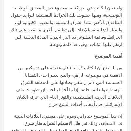
واستعان الكاتب في آخر كتابه بمجموعة من الملاحق الوظيفية
التوضيحية، ومنها خصوصًا تلك الخرائط التفصيلية لتواجد حقول
الطاقة (وبالأخص منها الغاز) بالمنطقة، والحدود الإقليمية لها،
وللمياه الإقليمية، بالإضافة إلى تفاصيل أخرى موضحة على تلك
الخرائط. وقائمة الببليوغرافيا التي احتوت المادة البحثية التي
ارتكز عليها الكتاب، وهي جد هامة ونوعية.
أهمية الموضوع
:
من الواضح أن الكتاب كما جاء في عنوانه على قدر كبير من
الأهمية في موضوعه الراهن، والذي يعتبر إحدى القضايا
الحساسة التي لا تزال تلقي بضلالها على المنطقة الشرق
-أوسطية والعالم، خاصة إذا ما أخذنا بالحسبان تطورات ملف
العلاقات العربية الفلسطينية والتوتر العام الذي عرفه الكيان
الإسرائيلي في أعقاب أحداث الشيخ جراح.
إن هذا الموضوع جد راهن ومؤثر على مستوى العلاقات البينية
في المنطقة، وذلك
في ظل الاهتمام المتزايد بغاز شرق
المتوسط، وازدياد تدافع القوى الدولية على النفوذ في المنطقة،