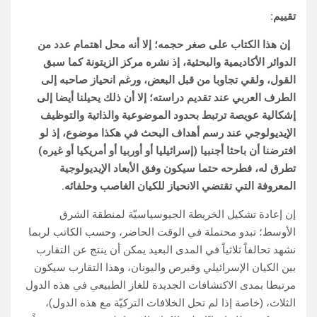
تقييم:
إن هذا الكتاب على صغر حجمه؛ إلا أنه محل اهتمام عدد من
الدوائر الأكاديمية والبحثية، إذ نشره مركز الزيتونة كما سبق
القول، ولقي تجاوبا من قبل البعض، ورغم انحياز صاحبه إلى
الطرف العربي عند تقديم دراسته؛ إلا أن ذلك يحيلنا أيضا إلى
إشكالية عويصة ترتبط بحدود الموضوعية والذاتية والتوظيف
الإيديولوجي عند رسم أهداف البحث في هكذا موضوع، إذ لو
افترضنا أن باحثا أجنبيا (إسرائيليا أو أوربيا أو أمريكيا أو غيره)
تطرق له، فطرحه حتما سيكون وفق الأبعاد الإيديولوجية
المعروفة التي تقتضي الانحياز للكيان الغاصب وحلفائه.
إن إعادة تشكيل الخريطة الجيوسياسيّة لمنطقة الشرق
الأوسط؛ تبدو محتملة في الوقت الحاضر، وحسب الكاتب لربما
نشهد تحالفاً ثلاثياً في المدى البعيد يمكن أن ينتج عن التقارب
بين الكيان الإسرائيلي وقبرص واليونان، وهذا التقارب سيكون
مرتبطا بمدى الاكتشافات الجديدة للغاز الطبيعي في هذه الدول
الثلاث، (خاصة إذا لم تحل الخلافات التركيّة مع هذه الدول)،