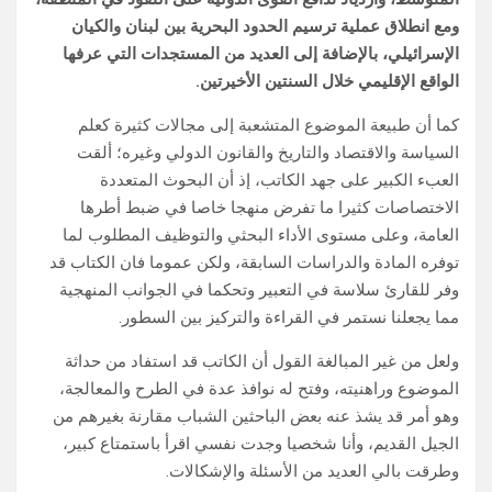
ومع انطلاق عملية ترسيم الحدود البحرية بين لبنان والكيان
الإسرائيلي، بالإضافة إلى العديد من المستجدات التي عرفها
الواقع الإقليمي خلال السنتين الأخيرتين.
كما أن طبيعة الموضوع المتشعبة إلى مجالات كثيرة كعلم
السياسة والاقتصاد والتاريخ والقانون الدولي وغيره؛ ألقت
العبء الكبير على جهد الكاتب، إذ أن البحوث المتعددة
الاختصاصات كثيرا ما تفرض منهجا خاصا في ضبط أطرها
العامة، وعلى مستوى الأداء البحثي والتوظيف المطلوب لما
توفره المادة والدراسات السابقة، ولكن عموما فان الكتاب قد
وفر للقارئ سلاسة في التعبير وتحكما في الجوانب المنهجية
مما يجعلنا نستمر في القراءة والتركيز بين السطور.
ولعل من غير المبالغة القول أن الكاتب قد استفاد من حداثة
الموضوع وراهنيته، وفتح له نوافذ عدة في الطرح والمعالجة،
وهو أمر قد يشذ عنه بعض الباحثين الشباب مقارنة بغيرهم من
الجيل القديم، وأنا شخصيا وجدت نفسي اقرأ باستمتاع كبير،
وطرقت بالي العديد من الأسئلة والإشكالات.