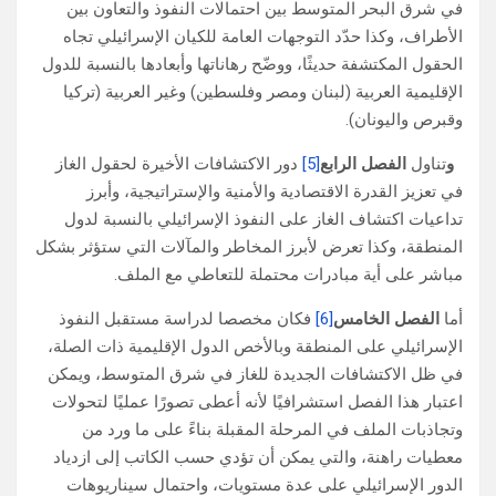
في شرق البحر المتوسط بين احتمالات النفوذ والتعاون بين
الأطراف، وكذا حدّد التوجهات العامة للكيان الإسرائيلي تجاه
الحقول المكتشفة حديثًا، ووضّح رهاناتها وأبعادها بالنسبة للدول
الإقليمية العربية (لبنان ومصر وفلسطين) وغير العربية (تركيا
وقبرص واليونان).
و
تناول
الفصل الرابع
[5]
دور الاكتشافات الأخيرة لحقول الغاز
في تعزيز القدرة الاقتصادية والأمنية والإستراتيجية، وأبرز
تداعيات اكتشاف الغاز على النفوذ الإسرائيلي بالنسبة لدول
المنطقة، وكذا تعرض لأبرز المخاطر والمآلات التي ستؤثر بشكل
مباشر على أية مبادرات محتملة للتعاطي مع الملف.
أما
الفصل الخامس
[6]
فكان مخصصا لدراسة مستقبل النفوذ
الإسرائيلي على المنطقة وبالأخص الدول الإقليمية ذات الصلة،
في ظل الاكتشافات الجديدة للغاز في شرق المتوسط، ويمكن
اعتبار هذا الفصل استشرافيًا لأنه أعطى تصورًا عمليًا لتحولات
وتجاذبات الملف في المرحلة المقبلة بناءً على ما ورد من
معطيات راهنة، والتي يمكن أن تؤدي حسب الكاتب إلى ازدياد
الدور الإسرائيلي على عدة مستويات، واحتمال سيناريوهات