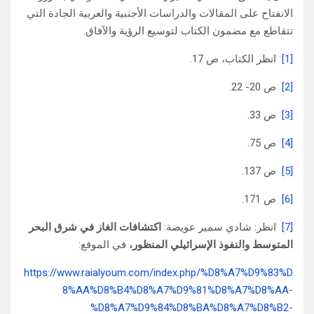
الانفتاح على المقالات والدراسات الأجنبية والعربية الجادة التي
تتقاطع مع مضمون الكتاب لتوسيع الرؤية والآفاق.
[1]
انظر الكتاب، ص 17.
[2]
ص 20- 22.
[3]
ص 33.
[4]
ص 75.
[5]
ص 137.
[6]
ص 171.
[7]
انظر: شادي سمير عويضة:
اكتشافات الغاز في شرق البحر
المتوسط والنفوذ الإسرائيلي المنظور،
في الموقع:
https://www.raialyoum.com/index.php/%D8%A7%D9%83%D
8%AA%D8%B4%D8%A7%D9%81%D8%A7%D8%AA-
%D8%A7%D9%84%D8%BA%D8%A7%D8%B2-