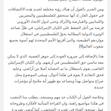
ومن الجدير بالقول أن هناك رؤية مختلفة لجديد هذه الاكتشافات
في حقول الغاز، إذ أنها ستحقق للفلسطينيين والمصريين
واللبنانيين والقبارصة والأتراك وحتى لدول الاتحاد الأوروبي
فرصة من أجل الضغط على الكيان الإسرائيلي، في ظلّ تصاعد
الوتيرة الدولية المطالبة بحقّ الفلسطينيين في استغلال
مواردهم الطبيعية، والتي أقرتها الأمم المتحدة لهم أسوة بجميع
شعوب العالم
[9]
.
هذا بالإضافة إلى ضرورة العودة إلى جوهر القضية، الذي لا يمكن
معه تناسي حق الفلسطينيين في أرضهم، وان الكيان الإسرائيلي
الغاصب يقوم باستغلال ما تم اغتصابه أصلا من أراضي، وعليه
فحق التقادم لا يقوم في هكذا أحوال، ويبقى الموضوع محل
صراع متواصل يهدأ ويتصاعد مع ظهور أية ملامح أو مؤشرات
جديدة.
وخلاصة القول أن الكتاب جد مهم ومستجد، يتطلب منا التنقيب
في هكذا مواضيع راهنة، وان القراءة المتأنية لأفكاره وطروحاته
عمل يستحق العناء في تقديري الشخصي، كما أوصي بضرورة