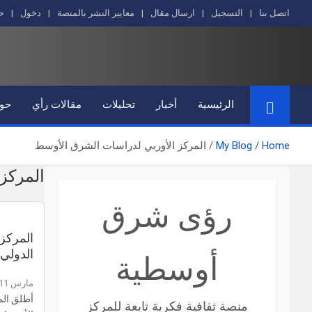
Ski
اتصل بنا
التسجيل
ارسال مقال
معايير النشر بالمنصة
دخول
ح
t
conten
الرئيسية
أخبار
تحليلات
مقالات رأي
حوا
Home
My Blog
المركز الأوربي لدراسات الشرق الأوسط
المركز
رؤى شرق
المركز
الدولي 
أوسطية
مارس 11, 2022
أطلق الم
منصة ثقافية فكرية تابعة للمركز