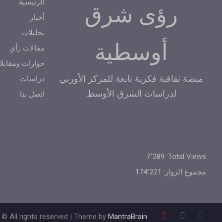
الرئيسية
رؤى شرق
أخبار
تحليلات
أوسطية
مقالات رأي
حوارات ومقابلا
منصة ثقافية فكرية تابعة للمركز الأوربي
دراسات
لدراسات الشرق الأوسط
اتصل بنا
7٬289
Total Views:
مجموع الزوار:
174٬221
 © All rights reserved | Theme by
MantraBrain