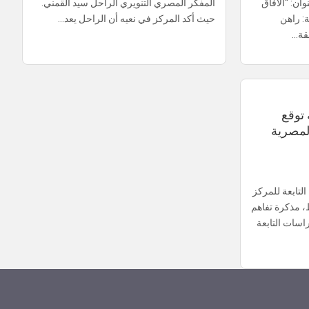
ان: “الآفاق
المفكر المصري التنويري الراحل سيد القمني.
ة: راهن
حيث أكد المركز في نعيه أن الراحل يعد…
قة…
توقع
لمصرية
تابعة للمركز
، مذكرة تفاهم
اسات التابعة